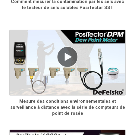
Comment mesurer la contamination par les sels avec
le testeur de sels solubles PosiTector SST
Vérifier la précision et le fonctionnement des jauges
d'épaisseur de revêtement. Composant important
pour répondre aux exigences de contrôle de qualité
ISO/QS-9000 et internes avec une précision de mesure
traçable au NIST ou au PTB.
En savoir plus
Mesure des conditions environnementales et
surveillance à distance avec la série de compteurs de
point de rosée
Étui PosiTector
Mallette à coque dure pratique pour transporter un