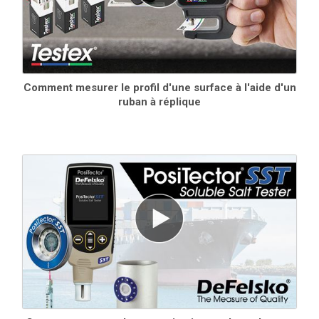
Outil de polissage d’ancienne génération
Outil de frottement en plastique à bout arrondi pour
comprimer le film de réplique sur la surface grenaillée
(paquet de 10)
Comment mesurer le profil d'une surface à l'aide d'un
ruban à réplique
En savoir plus
Normes d'épaisseur certifiées