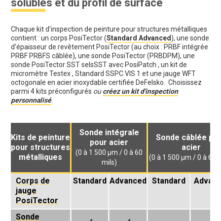
solubles et du profil de surface
Chaque kit d'inspection de peinture pour structures métalliques
contient : un corps PosiTector (
Standard Advanced
), une sonde
d'épaisseur de revêtement PosiTector (au choix : PRBF intégrée
PRBF PRBFS câblée), une sonde PosiTector (PRBDPM), une
sonde PosiTector SST selsSST avec PosiPatch , un kit de
micromètre Testex , Standard SSPC VIS 1 et une jauge WFT
octogonale en acier inoxydable certifiée DeFelsko. Choisissez
parmi 4 kits préconfigurés
ou
créez un kit d'inspection
personnalisé
.
Sonde intégrale
Kits de peinture
Sonde câblée po
pour acier
pour structures
acier
(0 à 1 500 µm / 0 à 60
métalliques
(0 à 1 500 µm / 0 à 60 
mils)
Corps de
Standard
Advanced
Standard
Advan
jauge
PosiTector
Sonde