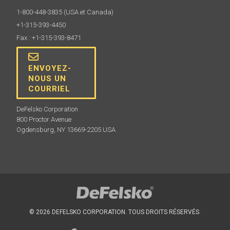
1-800-448-3835
(USA et Canada)
En savoir plus
+1-315-393-4450
Fax : +1-315-393-8471
ENVOYEZ-
NOUS UN
COURRIEL
DeFelsko Corporation
800 Proctor Avenue
Kit d'alimentation CA
Ogdensburg, NY 13669-2205 USA
A utiliser pour un fonctionnement continu. Ce kit fournit
plusieurs solutions d'alimentation alternatives pour
votre PosiTector à piles. Faites fonctionner votre
jauge sans avoir besoin de piles.
© 2026 DEFELSKO CORPORATION. TOUS DROITS RÉSERVÉS.
En savoir plus