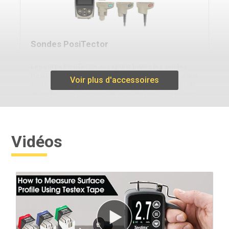
Sondes PosiTector
Les corps PosiTector acceptent toutes les sondes
PosiTector , ce qui permet de passer facilement d'une
Voir plus d'accessoires
jauge d'épaisseur de revêtement à une jauge de profil
de surface, un compteur de point de rosée, un testeur
de sels solubles, une jauge de dureté et une jauge
d'épaisseur à ultrasons.
Vidéos
En savoir plus