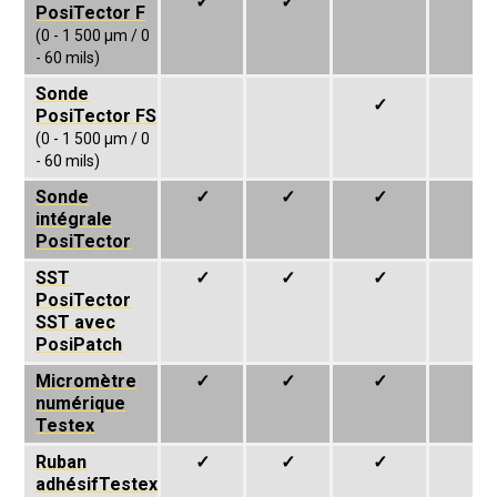
✓
✓
PosiTector F
(0 - 1 500 µm / 0
- 60 mils)
Sonde
✓
✓
PosiTector FS
(0 - 1 500 µm / 0
- 60 mils)
Sonde
✓
✓
✓
✓
intégrale
PosiTector
SST
✓
✓
✓
✓
PosiTector
SST avec
PosiPatch
Micromètre
✓
✓
✓
✓
numérique
Testex
Ruban
✓
✓
✓
✓
adhésifTestex