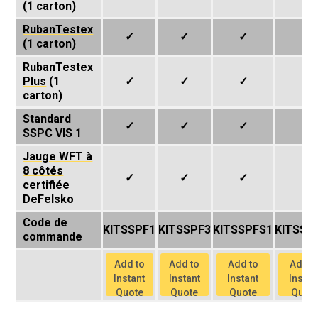
(1 carton)
RubanTestex
✓
✓
✓
✓
(1 carton)
RubanTestex
Plus
(1
✓
✓
✓
✓
carton)
Standard
✓
✓
✓
✓
SSPC VIS 1
Jauge WFT à
8 côtés
✓
✓
✓
✓
certifiée
DeFelsko
Code de
KITSSPF1
KITSSPF3
KITSSPFS1
KITSSP
commande
Add to
Add to
Add to
Add t
Instant
Instant
Instant
Instan
Quote
Quote
Quote
Quot