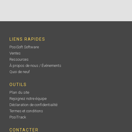
En savoir plus
LIENS RAPIDES
PosiSoft Software
Ventes
Ressources
À propos de nous / Événements
Quoi de neuf
OUTILS
Jeu de cales certifié Testex
Plan du site
Rejoignez notre équipe
Utilisé pour vérifier la précision et le fonctionnement
Déclaration de confidentialité
de tous les micromètres Testex . Idéal pour répondre
aux exigences de l'ISO et du contrôle de qualité
Termes et conditions
interne. Inclut un certificat d'étalonnage traçable au
PosiTrack
PTB.
CONTACTER