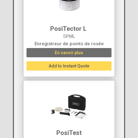
PosiTector L ‍
DPML
Enregistreur de points de rosée
En savoir plus
Add to Instant Quote
PosiTest