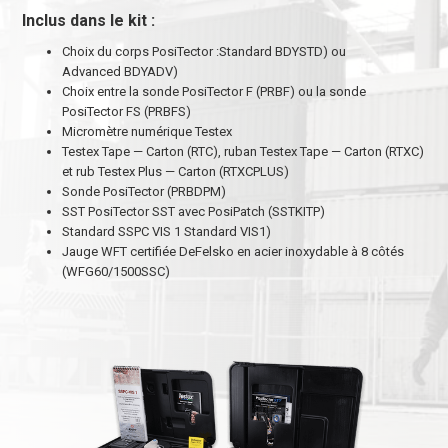
Inclus dans le kit :
Choix du corps PosiTector :Standard BDYSTD) ou
Advanced BDYADV)
Choix entre la sonde PosiTector F (PRBF) ou la sonde
PosiTector FS (PRBFS)
Micromètre numérique Testex
Testex Tape — Carton (RTC), ruban Testex Tape — Carton (RTXC)
et rub Testex Plus — Carton (RTXCPLUS)
Sonde PosiTector (PRBDPM)
SST PosiTector SST avec PosiPatch (SSTKITP)
Standard SSPC VIS 1 Standard VIS1)
Jauge WFT certifiée DeFelsko en acier inoxydable à 8 côtés
(WFG60/1500SSC)