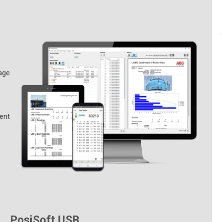
nt de rosée (Td)
pour plus d'informations.
vage
ment
s
PosiSoft USB