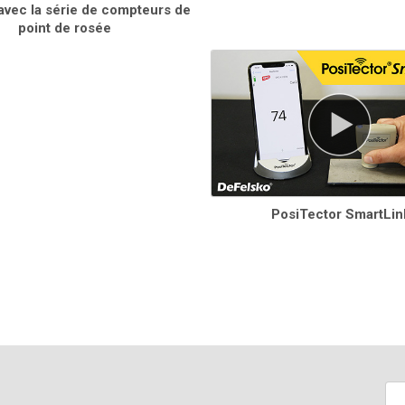
avec la série de compteurs de
point de rosée
T
Précision
Résolution
d
c
± 0.5° C
0.1° C
d
± 1.5° C
d
p
± 1° F
0.1° F
t
± 3° F
(
± 1° C + 1%**
0.1° C
PosiTector SmartLin
± 1.8° F + 1%**
0.1° F
± 0.5° C
0.1° C
± 1° F
0.1° F
± 3%
0.1%
± 3% de la pleine échelle
0,1 m/s
0,1 mph
± 3° C‡
0.1° C
± 5.4° F‡
0.1° F