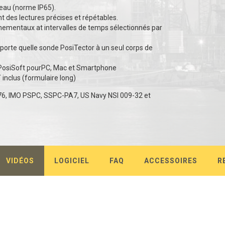
l'eau (norme IP65).
t des lectures précises et répétables.
nementaux at intervalles de temps sélectionnés par
porte quelle sonde PosiTector à un seul corps de
ls PosiSoft pourPC, Mac et Smartphone
T inclus (formulaire long)
6, IMO PSPC, SSPC-PA7, US Navy NSI 009-32 et
VIDÉOS
LOGICIEL
FAQ
ACCESSOIRES
R