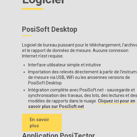
*
Modèles DPM IR uniquement
**
At 23°
C (73° F) ambiante
†
Modèles DPM A uniquement
‡ dépend de l'humidité relative. Voir
Précision du poi
PosiSoft Desktop
Logiciel de bureau puissant pour le téléchargement, l'archi
et le rapport de données de mesure. Aucune connexion
Internet n'est requise.
Interface utilisateur simple et intuitive
Importation des relevés directement à partir de l'instru
de mesure via USB, WiFi ou les anciennes versions de
PosiSoft Desktop
Intégration complète avec PosiSoft.net - sauvegarde et
synchronisation des travaux, des lots, des lectures et de
modèles de rapports dans le nuage.
Cliquez ici pour en
savoir plus sur PosiSoft.net
En savoir
plus
Application PosiTector