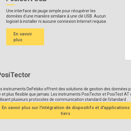
Une interface de jauge simple pour récupérer les
données d'une manière similaire à une clé USB. Aucun
logiciel à installer ni aucune connexion Internet requise.
En savoir
plus
PosiTector
les instruments DeFelsko offrent des solutions de gestion des données pou
t plus flexible que jamais. Les instruments PosiTector et PosiTest AT ont
ilisant plusieurs protocoles de communication standard de l'standard .
En savoir plus sur l'intégration de dispositifs et d'applications
tiers