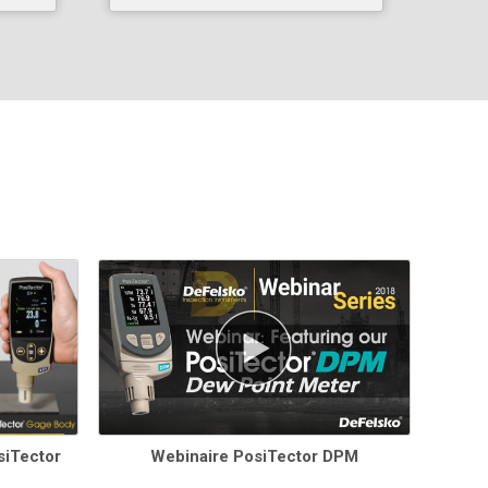
L'
API BLE
est disponible pour l'intégration dans des
logiciels tiers.
Intégration avec des logiciels tiers
, des drones, des
ROVs, des PLCs et des dispositifs robotiques en
utilisant plusieurs protocoles de communication du
secteurstandard .
siTector
Webinaire PosiTector DPM