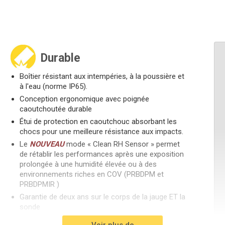
Durable
Boîtier résistant aux intempéries, à la poussière et
à l'eau (norme IP65).
Conception ergonomique avec poignée
caoutchoutée durable
Étui de protection en caoutchouc absorbant les
chocs pour une meilleure résistance aux impacts.
Le
NOUVEAU
mode « Clean RH Sensor » permet
de rétablir les performances après une exposition
prolongée à une humidité élevée ou à des
environnements riches en COV (PRBDPM et
PRBDPMIR )
Garantie de deux ans sur le corps de la jauge ET la
sonde