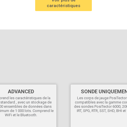
Voir plus de
Polyvalent
caractéristiques
Le mode Auto Log enregistre les paramètres
environnementaux at intervalles de temps
sélectionnés par l'utilisateur.
Écran à rotation automatique
avec Flip Lock
PosiTector
DPM L
se fixe sur les structures en
acier pour mesurer et enregistrer les paramètres
environnementaux de manière indépendante
pendant une période pouvant aller jusqu'à 200
jours. Les données enregistrées peuvent être
téléchargées à l'aide d'un corps de jauge
PosiTector Advanced ou d'un appareil intelligent
Apple/Android.
Commutable Celsius/Fahrenheit
ADVANCED
SONDE UNIQUEME
Langues d'affichage
sélectionnables
end les caractéristiques de la
Les corps de jauge PosiTector
 standard , avec un stockage de
compatibles avec la gamme co
00 ensembles de données dans
des sondes PosiTector 6000, 20
imum de 1 000 lots. Comprend le
IRT, SPG, RTR, SST, SHD, BHI et
WiFi et le Bluetooth.