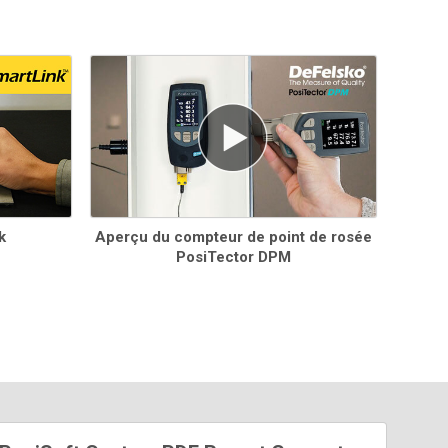
Sondes PosiTector DPM
OUS LES JUGES S
ONT
COMPLETS
de capteurs
'humidité et de température, d'un étui de protection en
aoutchouc, d'une dragonne, de 3 piles AAA, d'un mode
'emploi, d'une mallette de transport (DPM/DPMA/DPMD),
'une mallette de transport à coque dure (DPMS), d'une
rotection de l'objectif, d'un certificat d'étalonnage détaillé
raçable au NIST, d'un câble USB et d'une garantie de deux
2) ans.
k
Aperçu du compteur de point de rosée
PosiTector DPM