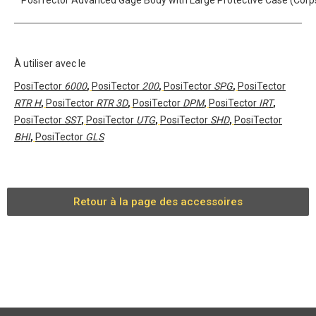
PosiTector Advanced Gage Body with Large Protective Case (Corps
À utiliser avec le
PosiTector
6000
,
PosiTector
200
,
PosiTector
SPG
,
PosiTector
RTR H
,
PosiTector
RTR 3D
,
PosiTector
DPM
,
PosiTector
IRT
,
PosiTector
SST
,
PosiTector
UTG
,
PosiTector
SHD
,
PosiTector
BHI
,
PosiTector
GLS
Retour à la page des accessoires