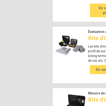
En s
p
Évaluation 
Kits d'
Les kits d'i
profil de su
à long terme
de sol, etc.
En sa
Mesure de l
Kits d