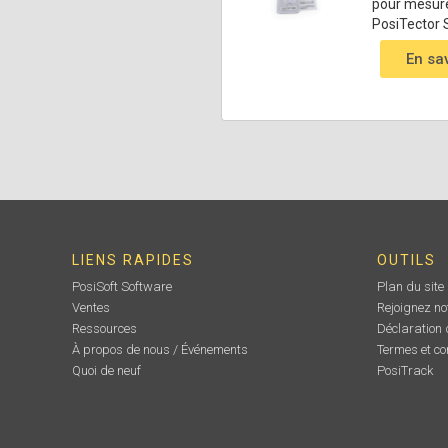
pour mesurer
PosiTector 
En sa
LIENS RAPIDES
OUTILS
PosiSoft Software
Plan du site
Ventes
Rejoignez no
Ressources
Déclaration d
À propos de nous / Événements
Termes et co
Quoi de neuf
PosiTrack