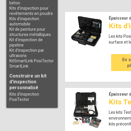
béton
Kits d'inspection pour
revêtements en poudre
Épaisseur d
Kits d'inspection
automobile
Kits d
Kit de peinture pour
structures métalliques
Les kits Po
Kit d'inspection de
surface et l
pipeline
Kit d'inspection par
ultrasons
En s
KitSmartLink PosiTector
p
SmartLink
Construire un kit
d'inspection
personnalisé
Épaisseur d
Kits d'inspection
PosiTector
Kits T
Les kits Tes
environnemen
kits préconf