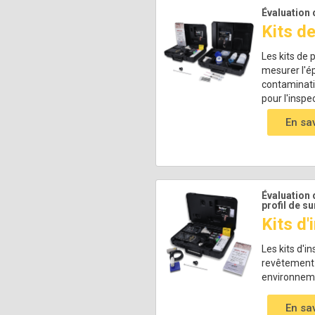
Évaluation 
Kits de
Les kits de 
mesurer l'ép
contaminatio
pour l'inspe
En sa
Évaluation 
profil de s
Kits d'
Les kits d'i
revêtement d
environnemen
En sa