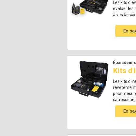
Les kits d'
évaluer les 
à vos besoin
En sa
Épaisseur d
Kits d
Les kits d'
revêtements 
pour mesurer
carrosserie,
En sa