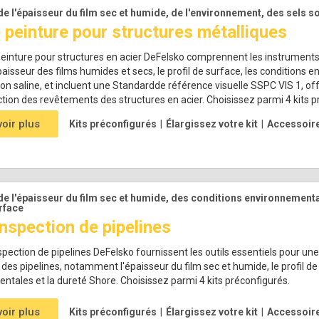
de l'épaisseur du film sec et humide, de l'environnement, des sels so
 peinture pour structures métalliques
peinture pour structures en acier DeFelsko comprennent les instruments
aisseur des films humides et secs, le profil de surface, les conditions 
n saline, et incluent une Standardde référence visuelle SSPC VIS 1, off
ction des revêtements des structures en acier. Choisissez parmi 4 kits p
voir plus
Kits préconfigurés
|
Élargissez votre kit
|
Accessoir
de l'épaisseur du film sec et humide, des conditions environnementa
urface
inspection de pipelines
nspection de pipelines DeFelsko fournissent les outils essentiels pour u
es pipelines, notamment l'épaisseur du film sec et humide, le profil de 
tales et la dureté Shore. Choisissez parmi 4 kits préconfigurés.
voir plus
Kits préconfigurés
|
Élargissez votre kit
|
Accessoir