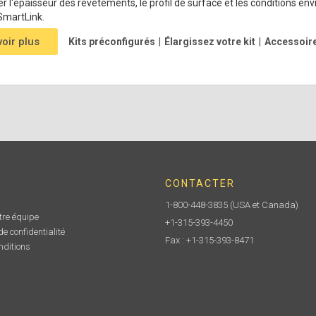
 l'épaisseur des revêtements, le profil de surface et les conditions en
SmartLink.
voir plus
Kits préconfigurés
|
Élargissez votre kit
|
Accessoir
CONTACTER
1-800-448-3835
(USA et Canada)
tre équipe
+1-315-393-4450
e confidentialité
Fax : +1-315-393-8471
nditions