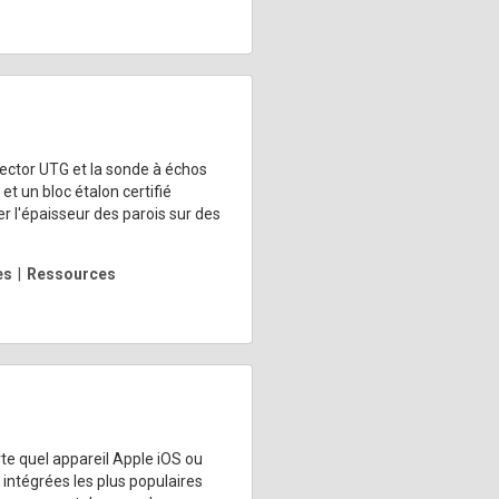
Tector UTG et la sonde à échos
t un bloc étalon certifié
 l'épaisseur des parois sur des
es
|
Ressources
rte quel appareil Apple iOS ou
intégrées les plus populaires