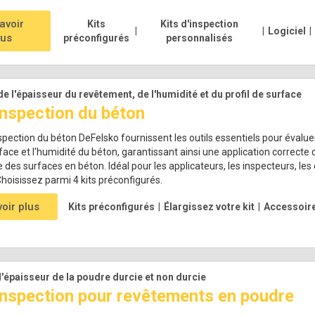
avoir
Kits
Kits d'inspection
|
|
Logiciel
|
lus
préconfigurés
personnalisés
de l'épaisseur du revêtement, de l'humidité et du profil de surface
inspection du béton
nspection du béton DeFelsko fournissent les outils essentiels pour évalue
rface et l'humidité du béton, garantissant ainsi une application correct
 des surfaces en béton. Idéal pour les applicateurs, les inspecteurs, l
 Choisissez parmi 4 kits préconfigurés.
voir plus
Kits préconfigurés
|
Élargissez votre kit
|
Accessoir
'épaisseur de la poudre durcie et non durcie
'inspection pour revêtements en poudre