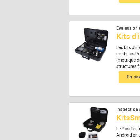
Évaluation 
Kits d'
Les kits d'i
multiples Po
(métrique o
structures f
En sa
Inspection 
KitsSm
Le PosiTecto
Android en u