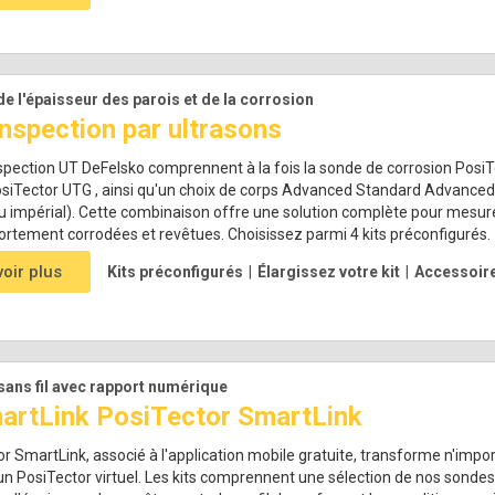
de l'épaisseur des parois et de la corrosion
inspection par ultrasons
nspection UT DeFelsko comprennent à la fois la sonde de corrosion Posi
siTector UTG , ainsi qu'un choix de corps Advanced Standard Advanced e
u impérial). Cette combinaison offre une solution complète pour mesurer
ortement corrodées et revêtues. Choisissez parmi 4 kits préconfigurés.
voir plus
Kits préconfigurés
|
Élargissez votre kit
|
Accessoir
sans fil avec rapport numérique
artLink PosiTector SmartLink
r SmartLink, associé à l'application mobile gratuite, transforme n'impo
n PosiTector virtuel. Les kits comprennent une sélection de nos sondes 