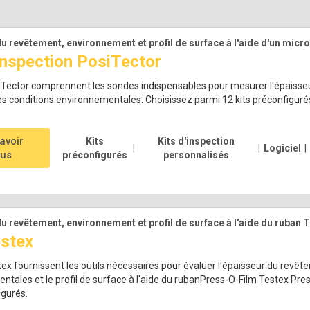
u revêtement, environnement et profil de surface à l'aide d'un mic
'inspection PosiTector
siTector comprennent les sondes indispensables pour mesurer l'épaisseur
es conditions environnementales. Choisissez parmi 12 kits préconfiguré
avoir
Kits
Kits d'inspection
|
|
Logiciel
|
lus
préconfigurés
personnalisés
u revêtement, environnement et profil de surface à l'aide du ruban 
estex
tex fournissent les outils nécessaires pour évaluer l'épaisseur du revêt
tales et le profil de surface à l'aide du rubanPress-O-Film Testex Pre
igurés.