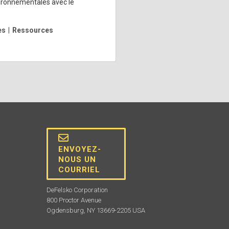
vironnementales avec le
es
|
Ressources
ENVOYEZ-
NOUS UN
COURRIEL
DeFelsko Corporation
800 Proctor Avenue
Ogdensburg, NY 13669-2205 USA