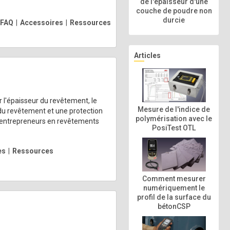
de l'épaisseur d'une
couche de poudre non
durcie
FAQ
|
Accessoires
|
Ressources
Articles
r l'épaisseur du revêtement, le
Mesure de l'indice de
e du revêtement et une protection
polymérisation avec le
es entrepreneurs en revêtements
PosiTest OTL
es
|
Ressources
Comment mesurer
numériquement le
profil de la surface du
bétonCSP