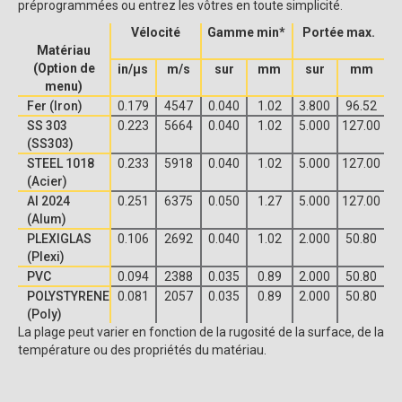
préprogrammées ou entrez les vôtres en toute simplicité.
Vélocité
Gamme min*
Portée max.
Matériau
(Option de
in/μs
m/s
sur
mm
sur
mm
menu)
Fer (Iron)
0.179
4547
0.040
1.02
3.800
96.52
SS 303
0.223
5664
0.040
1.02
5.000
127.00
(SS303)
STEEL 1018
0.233
5918
0.040
1.02
5.000
127.00
(Acier)
Al 2024
0.251
6375
0.050
1.27
5.000
127.00
(Alum)
PLEXIGLAS
0.106
2692
0.040
1.02
2.000
50.80
(Plexi)
PVC
0.094
2388
0.035
0.89
2.000
50.80
POLYSTYRENE
0.081
2057
0.035
0.89
2.000
50.80
(Poly)
La plage peut varier en fonction de la rugosité de la surface, de la
température ou des propriétés du matériau.