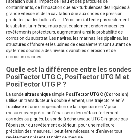
l'abrasion due à l'impact de l'eau et des particules de
contaminants, de l'impaction due aux turbulences des liquides à
grande vitesse et de la cavitation due aux ondes de pression
produites par les bulles d'air . L'érosion n'affecte pas seulement
le substrat lui-même, mais peut également endommager les
revêtements protecteurs, augmentant ainsi la probabilité de
corrosion du substrat. Les navires, les marinas, les pipelines, les
structures offshore et les usines de dessalement sont autant de
systèmes soumis à des niveaux variables d'érosion et de
corrosion marines.
Quelle est la différence entre les sondes
PosiTector UTG C, PosiTector UTG M et
PosiTector UTG P ?
La sonde
ultrasonique
simple
PosiTector UTG C (Corrosion)
utilise un transducteur à double élément, une trajectoire en V
focalisée et une compensation de la trajectoire en V pour
mesurer avec précision l'épaisseur des métaux fortement
corrodés ou piqués. La sonde à écho unique UTG C n'ignore pas
l'épaisseur du revêtement extérieur : pour une meilleure
précision des mesures, il peut être nécessaire d'enlever tout
revêtement présent at point de mesure.