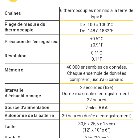
6 thermocouples non mis à la terre de
Chaînes
type K
Plage de mesure du
De -100 à 1000°C
thermocouple
De -148 à 1832°F
±0.5° C
Précision de l'enregistreur
±0.9° F
0.1° C
Résolution
0.1° F
40 000 ensembles de données.
Mémoire
Chaque ensemble de données
comprend jusqu'à 6 canaux.
2 secondes (fixe)
Intervalle
Durée maximale d'enregistrement :
d'échantillonnage
22 heures
Source d'alimentation
2 piles AAA
Autonomie de la batterie
30 heures (durée d'enregistrement)
30,5 x 25,5 x 15 cm
Taille
(12" x 10" x 6")
Poids *