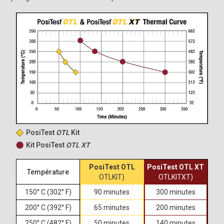
PosiTest
OTL
Kit
Kit PosiTest
OTL XT
PosiTest OTL
PosiTest OTL XT
Température
OTLKIT)
OTLKITXT)
150° C (302° F)
90 minutes
300 minutes
200° C (392° F)
65 minutes
200 minutes
250° C (482° F)
50 minutes
140 minutes