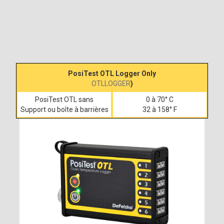
PosiTest OTL Logger Only
Température
OTLLOGGER
)
PosiTest OTL sans
0 à 70° C
Support ou boîte à barrières
32 à 158° F