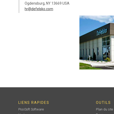
Ogdensburg, NY 13669 USA
hr@defelsko.com
LIENS RAPIDES
OUTILS
PosiSoft Software
Plan du site