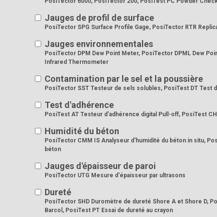
PosiTector 6000, PosiTector 200, PosiTest PC Powder Check
Jauges de profil de surface
PosiTector SPG Surface Profile Gage, PosiTector RTR Replic
Jauges environnementales
PosiTector DPM Dew Point Meter, PosiTector DPML Dew Poin
Infrared Thermometer
Contamination par le sel et la poussière
PosiTector SST Testeur de sels solubles, PosiTest DT Test 
Test d'adhérence
PosiTest AT Testeur d'adhérence digital Pull-off, PosiTest 
Humidité du béton
PosiTector CMM IS Analyseur d'humidité du béton in situ, P
béton
Jauges d'épaisseur de paroi
PosiTector UTG Mesure d'épaisseur par ultrasons
Dureté
PosiTector SHD Duromètre de dureté Shore A et Shore D, P
Barcol, PosiTest PT Essai de dureté au crayon