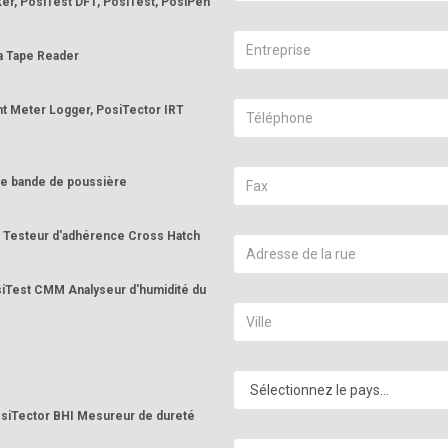
er, PosiTest DFT, PosiTest, PosiPen
a Tape Reader
t Meter Logger, PosiTector IRT
de bande de poussière
CH Testeur d'adhérence Cross Hatch
osiTest CMM Analyseur d'humidité du
osiTector BHI Mesureur de dureté