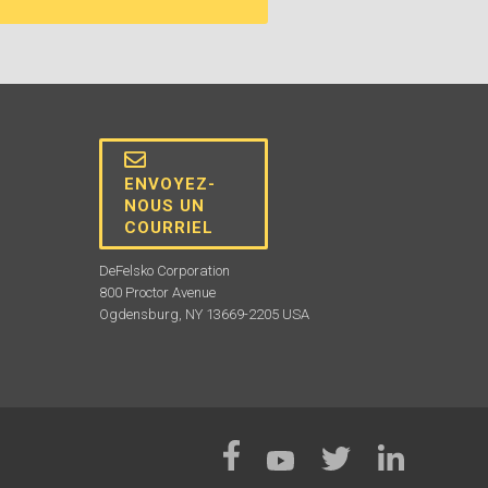
ENVOYEZ-
NOUS UN
COURRIEL
DeFelsko Corporation
800 Proctor Avenue
Ogdensburg, NY 13669-2205 USA