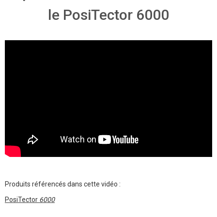
le PosiTector 6000
Produits référencés dans cette vidéo :
PosiTector
6000