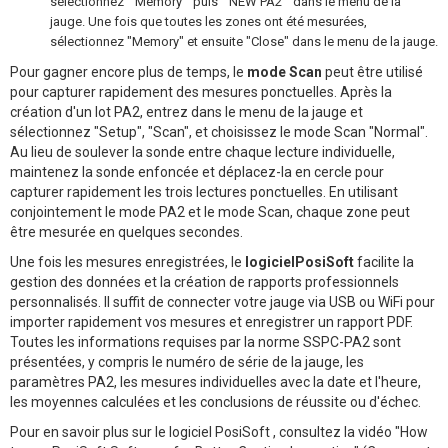
sélectionnez " Memory " puis " NEW PA2 " dans le menu de la
jauge. Une fois que toutes les zones ont été mesurées,
sélectionnez "Memory" et ensuite "Close" dans le menu de la jauge.
Pour gagner encore plus de temps, le
mode Scan
peut être utilisé
pour capturer rapidement des mesures ponctuelles. Après la
création d'un lot PA2, entrez dans le menu de la jauge et
sélectionnez "Setup", "Scan", et choisissez le mode Scan "Normal".
Au lieu de soulever la sonde entre chaque lecture individuelle,
maintenez la sonde enfoncée et déplacez-la en cercle pour
capturer rapidement les trois lectures ponctuelles. En utilisant
conjointement le mode PA2 et le mode Scan, chaque zone peut
être mesurée en quelques secondes.
Une fois les mesures enregistrées, le
logicielPosiSoft
facilite la
gestion des données et la création de rapports professionnels
personnalisés. Il suffit de connecter votre jauge via USB ou WiFi pour
importer rapidement vos mesures et enregistrer un rapport PDF.
Toutes les informations requises par la norme SSPC-PA2 sont
présentées, y compris le numéro de série de la jauge, les
paramètres PA2, les mesures individuelles avec la date et l'heure,
les moyennes calculées et les conclusions de réussite ou d'échec.
Pour en savoir plus sur le logiciel PosiSoft , consultez la vidéo "How