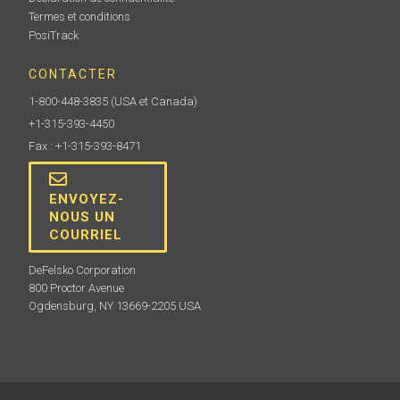
avec (1) bouteille de couplant ultrasonique. Des
bouteilles supplémentaires de 4 oz. sont disponibles
Termes et conditions
(vendues par carton de 12 ou par paquets jumelés).
PosiTrack
CONTACTER
1-800-448-3835
(USA et Canada)
En savoir plus
+1-315-393-4450
Fax : +1-315-393-8471
ENVOYEZ-
NOUS UN
COURRIEL
DeFelsko Corporation
800 Proctor Avenue
Mastic de nettoyage de surface
Ogdensburg, NY 13669-2205 USA
Pour débarrasser la surface d'essai des débris avant
le brunissage.