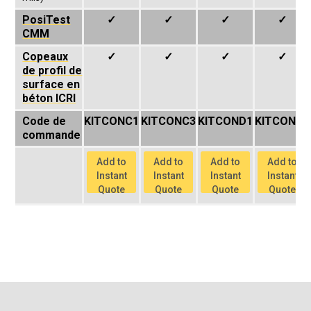
PosiTest
✓
✓
✓
✓
CMM
Copeaux
✓
✓
✓
✓
de profil de
surface en
béton ICRI
Code de
KITCONC1
KITCONC3
KITCOND1
KITCOND3
commande
Add to
Add to
Add to
Add to
Instant
Instant
Instant
Instant
Quote
Quote
Quote
Quote