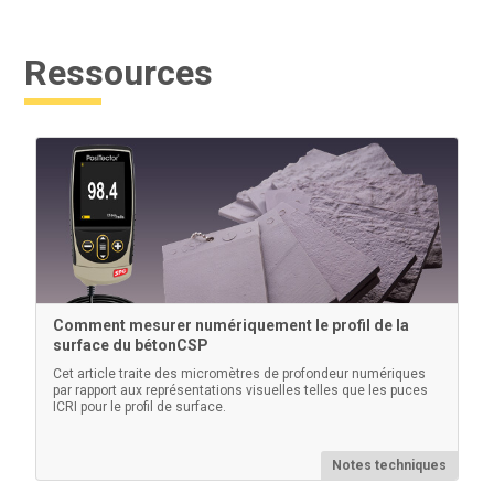
d'épaisseur à ultrasons.
Ressources
En savoir plus
Outil de polissage d’ancienne génération
Comment mesurer numériquement le profil de la
surface du bétonCSP
Outil de frottement en plastique à bout arrondi pour
comprimer le film de réplique sur la surface grenaillée
Cet article traite des micromètres de profondeur numériques
par rapport aux représentations visuelles telles que les puces
(paquet de 10)
ICRI pour le profil de surface.
Notes techniques