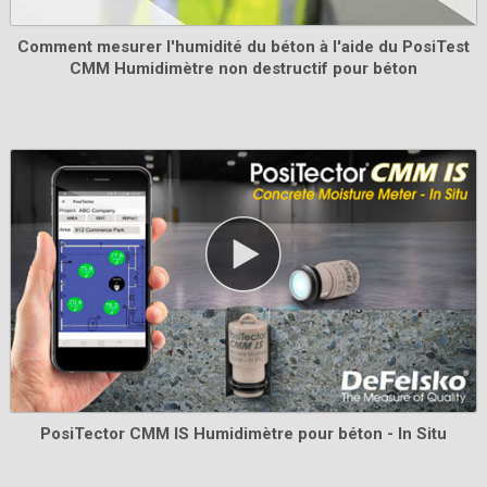
Kit d'alimentation CA
Comment mesurer l'humidité du béton à l'aide du PosiTest
CMM Humidimètre non destructif pour béton
A utiliser pour un fonctionnement continu. Ce kit fournit
plusieurs solutions d'alimentation alternatives pour
votre PosiTector à piles. Faites fonctionner votre
jauge sans avoir besoin de piles.
En savoir plus
PosiTector CMM IS Humidimètre pour béton - In Situ
Mallettes Pelican pour les kits