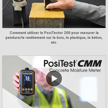
Jeu de cales certifié Testex
Utilisé pour vérifier la précision et le fonctionnement
Comment utiliser le PosiTector 200 pour mesurer la
de tous les micromètres Testex . Idéal pour répondre
peinture/le revêtement sur le bois, le plastique, le béton,
aux exigences de l'ISO et du contrôle de qualité
etc.
interne. Inclut un certificat d'étalonnage traçable au
PTB.
En savoir plus