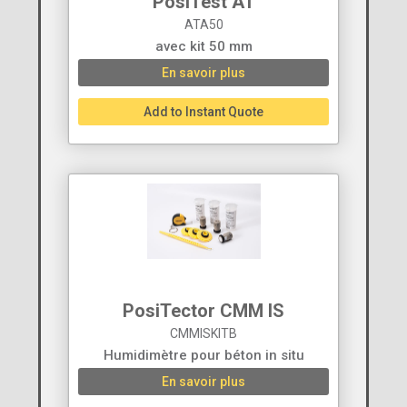
PosiTest AT
ATA50
avec kit 50 mm
En savoir plus
Add to Instant Quote
PosiTector CMM IS
CMMISKITB
Humidimètre pour béton in situ
En savoir plus