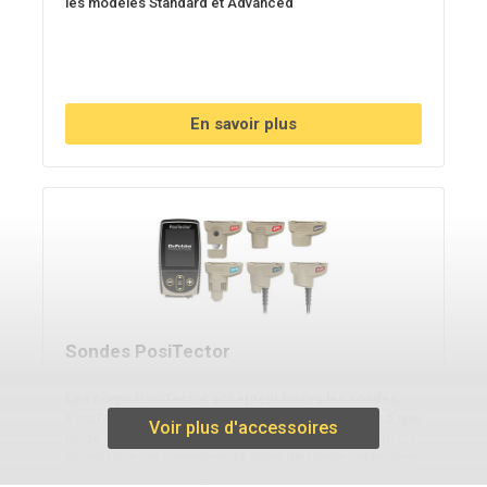
les modèles Standard et Advanced
En savoir plus
Sondes PosiTector
Les corps PosiTector acceptent toutes les sondes
PosiTector , ce qui permet de passer facilement d'une
Voir plus d'accessoires
jauge d'épaisseur de revêtement à une jauge de profil
de surface, un compteur de point de rosée, un testeur
de sels solubles, une jauge de dureté et une jauge