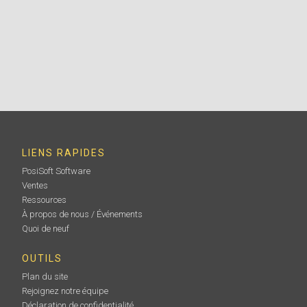
d'inspection PosiTector
Mallettes Pelican résistantes et étanches, équipées
d'un insert en mousse personnalisé pour accueillir en
toute sécurité votre instrument PosiTector .
En savoir plus
LIENS RAPIDES
PosiSoft Software
Ventes
Ressources
À propos de nous / Événements
Quoi de neuf
OUTILS
Coupleur à ultrasons
Plan du site
Rejoignez notre équipe
Chaque PosiTector 200 et PosiTector UTG est livré
Déclaration de confidentialité