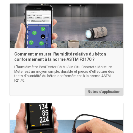
En savoir plus
Comment mesurer l'humidité relative du béton
conformément à la norme ASTM F2170 ?
Normes d'épaisseur certifiées
L'humidimètre PosiTector CMM IS In Situ Concrete Moisture
Meter est un moyen simple, durable et précis d'effectuer des
tests d'humidité du béton conformément à la norme ASTM
Vérifier la précision et le fonctionnement des jauges
F2170.
d'épaisseur de revêtement. Composant important
pour répondre aux exigences de contrôle de qualité
Notes d'application
ISO/QS-9000 et internes avec une précision de mesure
traçable au NIST ou au PTB.
En savoir plus