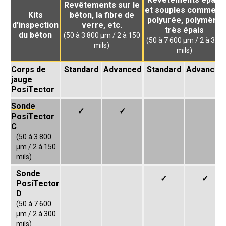
Revêtements sur le
et souples comme la
Kits
béton, la fibre de
polyurée, polymère
d'inspection
verre, etc.
très épais
du béton
(50 à 3 800 µm / 2 à 150
(50 à 7 600 µm / 2 à 300
mils)
mils)
Corps de
Standard
Advanced
Standard
Advanced
jauge
PosiTector
Sonde
✓
✓
PosiTector
C
(50 à 3 800
µm / 2 à 150
mils)
Sonde
✓
✓
PosiTector
D
(50 à 7 600
µm / 2 à 300
mils)