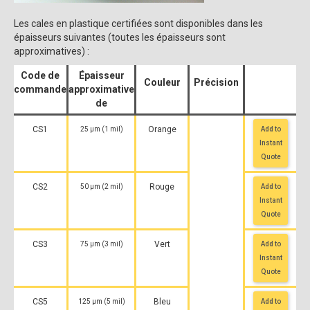
Les cales en plastique certifiées sont disponibles dans les
épaisseurs suivantes (toutes les épaisseurs sont
approximatives) :
Code de
Épaisseur
Couleur
Précision
Citation
commande
approximative
de
CS1
Orange
25 μm (1 mil)
Add to
Instant
Quote
CS2
Rouge
50 μm (2 mil)
Add to
Instant
Quote
CS3
Vert
75 μm (3 mil)
Add to
Instant
Quote
CS5
Bleu
125 μm (5 mil)
Add to