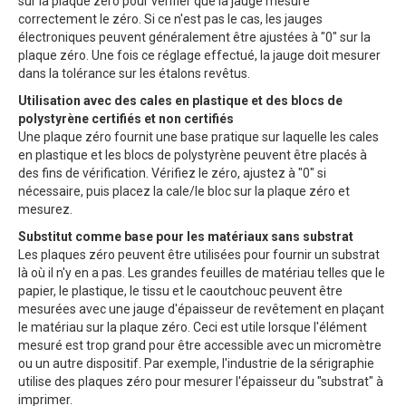
sur la plaque zéro pour vérifier que la jauge mesure
correctement le zéro. Si ce n'est pas le cas, les jauges
électroniques peuvent généralement être ajustées à "0" sur la
plaque zéro. Une fois ce réglage effectué, la jauge doit mesurer
dans la tolérance sur les étalons revêtus.
Utilisation avec des cales en plastique et des blocs de
polystyrène certifiés et non certifiés
Une plaque zéro fournit une base pratique sur laquelle les cales
en plastique et les blocs de polystyrène peuvent être placés à
des fins de vérification. Vérifiez le zéro, ajustez à "0" si
nécessaire, puis placez la cale/le bloc sur la plaque zéro et
mesurez.
Substitut comme base pour les matériaux sans substrat
Les plaques zéro peuvent être utilisées pour fournir un substrat
là où il n'y en a pas. Les grandes feuilles de matériau telles que le
papier, le plastique, le tissu et le caoutchouc peuvent être
mesurées avec une jauge d'épaisseur de revêtement en plaçant
le matériau sur la plaque zéro. Ceci est utile lorsque l'élément
mesuré est trop grand pour être accessible avec un micromètre
ou un autre dispositif. Par exemple, l'industrie de la sérigraphie
utilise des plaques zéro pour mesurer l'épaisseur du "substrat" à
imprimer.