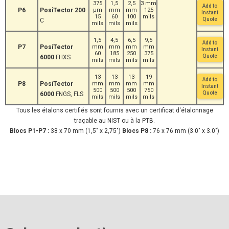
375
1,5
2,5
3 mm
Add to
P6
PosiTector 200
μm
mm
mm
125
Instant
15
60
100
mils
Quote
C
mils
mils
mils
1,5
4,5
6,5
9,5
Add to
P7
PosiTector
mm
mm
mm
mm
Instant
60
185
250
375
Quote
6000
FHXS
mils
mils
mils
mils
13
13
13
19
Add to
P8
PosiTector
mm
mm
mm
mm
Instant
500
500
500
750
Quote
6000
FNGS, FLS
mils
mils
mils
mils
Tous les étalons certifiés sont fournis avec un certificat d'étalonnage
traçable au NIST ou à la PTB.
Blocs P1-P7 :
38 x 70 mm (1,5" x 2,75")
Blocs P8 :
76 x 76 mm (3.0" x 3.0")