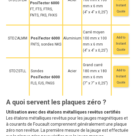
STDZSTLM
Acier
100 mm x 100
PosiTector 6000
Instant
mm x 6 mm
FT, FTS, FTRS,
Quote
(4" x 4" x 0,25")
FNTS, FKS, FHXS
Carré moyen
Add to
STDZALMM
PosiTector 6000
Aluminium
100 mm x 100
Instant
FNTS, sondes NKS
mm x 6 mm
Quote
(4" x 4" x 0,25")
Grand carré
Add to
STDZSTLL
Sondes
Acier
180 mm x 180
Instant
PosiTector 6000
mm x 6 mm
Quote
FLS, FJS, FNGS
(7" x 7" x 0,25")
A quoi servent les plaques zéro ?
Utilisation avec des étalons métalliques revêtus certifiés
Les étalons métalliques revêtus pour les jauges magnétiques et
à courants de Foucault comprennent généralement une plaque
zéro non revêtue. La première mesure de la jauge est effectuée