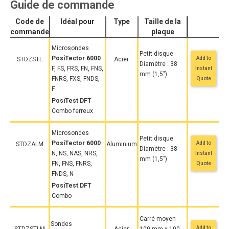
Guide de commande
Code de
Idéal pour
Type
Taille de la
commande
plaque
Microsondes
Petit disque
PosiTector 6000
Add to
STDZSTL
Acier
Diamètre : 38
F, FS, FRS, FN, FNS,
Instant
mm (1,5")
FNRS, FXS, FNDS,
Quote
F
PosiTest DFT
Combo ferreux
Microsondes
Petit disque
PosiTector 6000
Add to
STDZALM
Aluminium
Diamètre : 38
N, NS, NAS, NRS,
Instant
mm (1,5")
FN, FNS, FNRS,
Quote
FNDS, N
PosiTest DFT
Combo
Carré moyen
Sondes
Add to