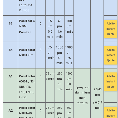
Ferreux &
Combo
PosiTest
G
15
40
100
S3
0
Add to
& GM
μm
μm
μm
Instant
0,6
1,6
4 mils
PosiPen
Quote
mils
mils
75
1000
1900
S4
PosiTector
0
Add to
μm
μm
μm
6000
FXS*
Instant
3 mils
40
75
Quote
mils
mils
75 μm
250
1500
A1
PosiTector
0
Add to
3 mils
μm
μm
6000
N, NS,
Instant
10
60
NRS, FN,
Quote
Epoxy sur
mils
mils
± 0,43
FNS, FNRS,
aluminium
μm
FNDS
(non
± 0.017
ferreux)
PosiTector
75 μm
250
500
mil
A2
0
Add to
6000
NAS,
3 mils
μm
μm
Instant