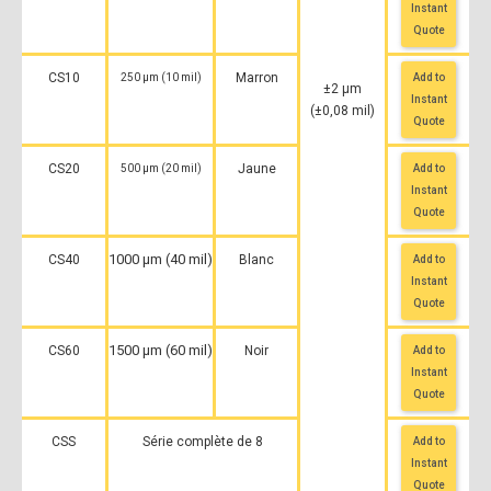
Instant
Quote
CS10
Marron
250 μm (10 mil)
Add to
±2 μm
Instant
(±0,08 mil)
Quote
CS20
Jaune
500 μm (20 mil)
Add to
Instant
Quote
1000 μm (40 mil)
CS40
Blanc
Add to
Instant
Quote
1500 μm (60 mil)
CS60
Noir
Add to
Instant
Quote
CSS
Série complète de 8
Add to
Instant
Quote