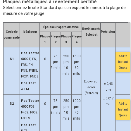
Plaques métalliques à revêtement certifié
Sélectionnez le site Standard qui correspond le mieux à la plage de
mesure de votre jauge.
Épaisseur approximative
Revêtement/
Code de
Idéal pour
Précision
Substrat
Plaque
Plaque
Plaque
Plaque
commande
1
2
3
4
PosiTector
75
250
1500
Add to
S1
6000
F, FS,
0
μm
μm
μm
Instant
FRS, FN,
3 mils
10
60
Quote
FNS, FNRS,
mils
mils
FXS*, FNDS
Epoxy sur
PosiTest
F
± 0,43
acier
& FM
μm
(ferreux)
± 0.017
PosiTector
75
250
1000
S2
0
Add to
mil
6000
F0S,
μm
μm
μm
Instant
F45S, F90S,
3 mils
10
40
Quote
F90ES
mils
mils
PosiTest
DFT