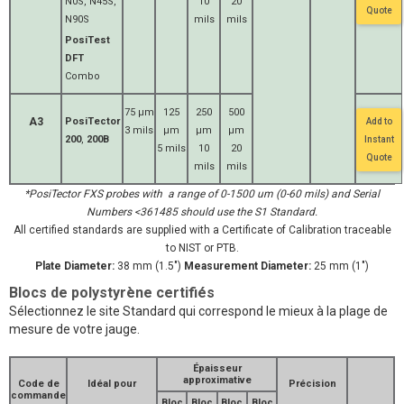
N0S, N45S,
10
20
Quote
N90S
mils
mils
PosiTest
DFT
Combo
75 μm
125
250
500
A3
PosiTector
Add to
3 mils
μm
μm
μm
200
,
200B
Instant
5 mils
10
20
Quote
mils
mils
*PosiTector FXS probes with a range of 0-1500 um (0-60 mils) and Serial
Numbers <361485 should use the S1 Standard.
All certified standards are supplied with a Certificate of Calibration traceable
to NIST or PTB.
Plate Diameter:
38 mm (1.5")
Measurement Diameter:
25 mm (1")
Blocs de polystyrène certifiés
Sélectionnez le site Standard qui correspond le mieux à la plage de
mesure de votre jauge.
Épaisseur
approximative
Code de
Idéal pour
Précision
commande
Bloc
Bloc
Bloc
Bloc