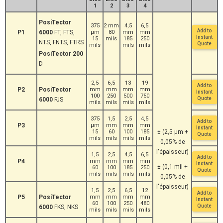
1
2
3
4
PosiTector
375
2 mm
4,5
6,5
Add to
P1
6000
FT, FTS,
μm
80
mm
mm
Instant
15
mils
185
250
NTS, FNTS, FTRS
Quote
mils
mils
mils
PosiTector 200
D
2,5
6,5
13
19
Add to
P2
PosiTector
mm
mm
mm
mm
Instant
100
250
500
750
Quote
6000
FJS
mils
mils
mils
mils
375
1,5
2,5
4,5
Add to
P3
μm
mm
mm
mm
Instant
15
60
100
185
± (2,5 μm +
Quote
mils
mils
mils
mils
0,05% de
l'épaisseur)
1,5
2,5
4,5
6,5
Add to
P4
mm
mm
mm
mm
Instant
± (0,1 mil +
60
100
185
250
Quote
mils
mils
mils
mils
0,05% de
l'épaisseur)
1,5
2,5
6,5
12
Add to
P5
PosiTector
mm
mm
mm
mm
Instant
60
100
250
480
Quote
6000
FKS, NKS
mils
mils
mils
mils