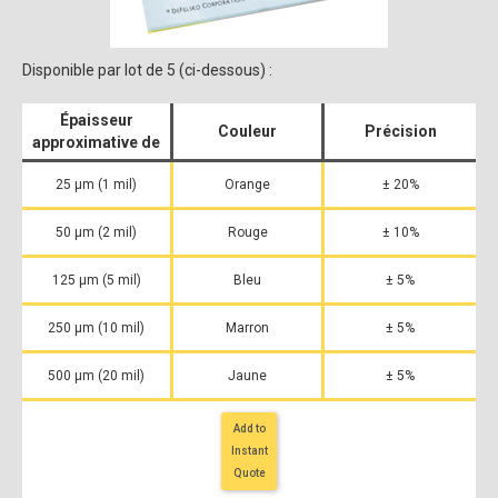
Disponible par lot de 5 (ci-dessous) :
Épaisseur
Couleur
Précision
approximative de
25 μm (1 mil)
Orange
± 20%
50 μm (2 mil)
Rouge
± 10%
125 μm (5 mil)
Bleu
± 5%
250 μm (10 mil)
Marron
± 5%
500 μm (20 mil)
Jaune
± 5%
Add to
Instant
Quote