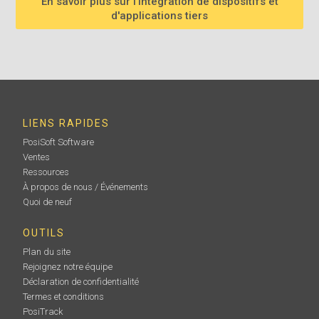
En savoir plus sur l'intégration de dispositifs et
d'applications tiers
LIENS RAPIDES
PosiSoft Software
Ventes
Ressources
À propos de nous / Événements
Quoi de neuf
OUTILS
Plan du site
Rejoignez notre équipe
Déclaration de confidentialité
Termes et conditions
PosiTrack