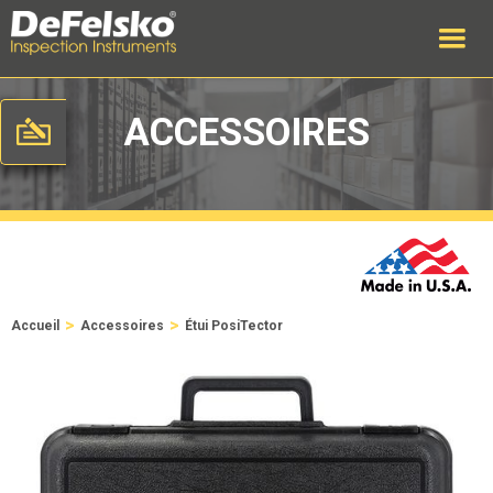
ACCESSOIRES
>
>
Accueil
Accessoires
Étui PosiTector