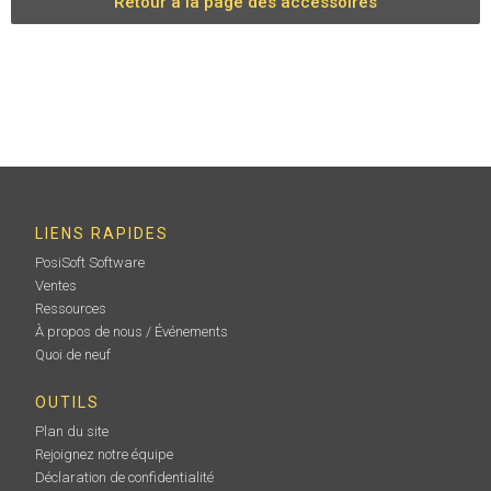
Retour à la page des accessoires
LIENS RAPIDES
PosiSoft Software
Ventes
Ressources
À propos de nous / Événements
Quoi de neuf
OUTILS
Plan du site
Rejoignez notre équipe
Déclaration de confidentialité