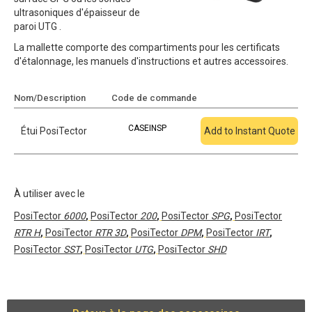
ultrasoniques d'épaisseur de
paroi UTG .
La mallette comporte des compartiments pour les certificats
d'étalonnage, les manuels d'instructions et autres accessoires.
Nom/Description
Code de commande
Ajouter au devis
CASEINSP
Étui PosiTector
Add to Instant Quote
À utiliser avec le
PosiTector
6000
,
PosiTector
200
,
PosiTector
SPG
,
PosiTector
RTR H
,
PosiTector
RTR 3D
,
PosiTector
DPM
,
PosiTector
IRT
,
PosiTector
SST
,
PosiTector
UTG
,
PosiTector
SHD