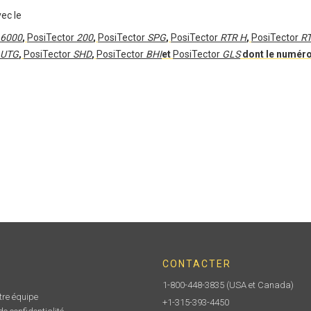
vec le
6000
,
PosiTector
200
,
PosiTector
SPG
,
PosiTector
RTR H
,
PosiTector
RT
UTG
,
PosiTector
SHD
,
PosiTector
BHI
et
PosiTector
GLS
dont le numéro 
CONTACTER
1-800-448-3835
(USA et Canada)
tre équipe
+1-315-393-4450