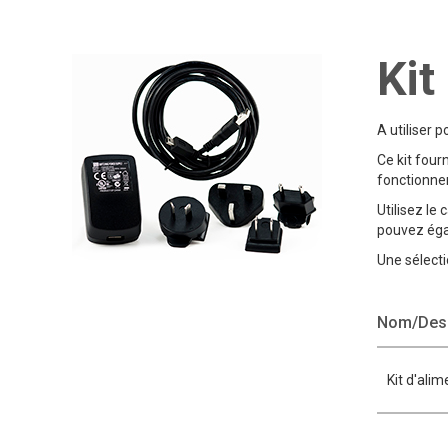
Kit
A utiliser 
Ce kit four
fonctionner
Utilisez le
pouvez égal
Une sélecti
Nom/Desc
Kit d'ali