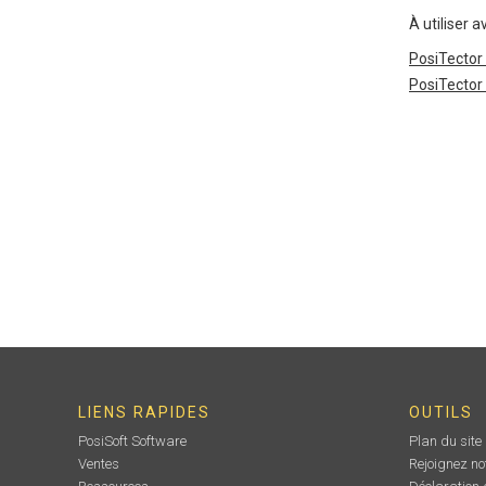
À utiliser a
PosiTector
PosiTector
LIENS RAPIDES
OUTILS
PosiSoft Software
Plan du site
Ventes
Rejoignez no