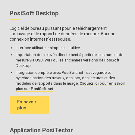
Intégration avec des logiciels tiers
, des drones, des
ROVs, des PLCs et des dispositifs robotiques en utilisant
PosiSoft Desktop
plusieurs protocoles de communication du secteurstandard .
Stocker les mesures de l'épaisseur, du profil, de
l'environnement, de la contamination par le sel, de la dureté
Logiciel de bureau puissant pour le téléchargement,
et de l'épaisseur des parois dans des lots individuels.
l'archivage et le rapport de données de mesure. Aucune
connexion Internet n'est requise.
Interface utilisateur simple et intuitive
Importation des relevés directement à partir de l'instrument de
Toutes les jauges sont livrées
avec des disques de test (2), une
mesure via USB, WiFi ou les anciennes versions de PosiSoft
plaque de mise à niveau, un pénétrateur de remplacement
Desktop
avec un outil de remplacement, une plaque de verre, un étui de
Intégration complète avec PosiSoft.net - sauvegarde et
protection en caoutchouc, une sangle de poignet, 3 piles AAA,
synchronisation des travaux, des lots, des lectures et des
des instructions, une mallette de transport protectrice, un
modèles de rapports dans le nuage.
Cliquez ici pour en savoir
écran de protection pour la lentille, un certificat d'étalonnage
plus sur PosiSoft.net
détaillé, un câble USB, le logiciel PosiSoft et une garantie de
deux (2) ans.
En savoir
plus
Application PosiTector