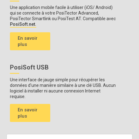
Une application mobile facile à utiliser (iOS/ Android)
qui se connecte à votre PosiTector Advanced,
PosiTector Smartlink ou PosiTest AT. Compatible avec
PosiSoft.net.
En savoir
Voir le
tableau de compatibilité des sondes
pour plus
plus
d'informations.
PosiSoft USB
Une interface de jauge simple pour récupérer les
données d'une manière similaire à une clé USB. Aucun
logiciel à installer ni aucune connexion Internet
requise.
En savoir
plus