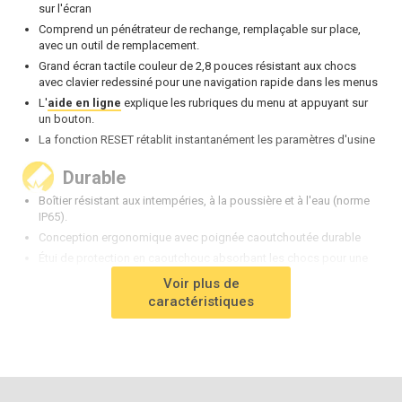
sur l'écran
Comprend un pénétrateur de rechange, remplaçable sur place,
avec un outil de remplacement.
Grand écran tactile couleur de 2,8 pouces résistant aux chocs
avec clavier redessiné pour une navigation rapide dans les menus
L'
aide en ligne
explique les rubriques du menu at appuyant sur
un bouton.
La fonction RESET rétablit instantanément les paramètres d'usine
Durable
Boîtier résistant aux intempéries, à la poussière et à l'eau (norme
IP65).
Conception ergonomique avec poignée caoutchoutée durable
Étui de protection en caoutchouc absorbant les chocs pour une
meilleure résistance aux impacts.
Voir plus de
Étui de transport à coque rigide inclus
caractéristiques
Garantie de deux ans sur le corps de la jauge ET la sonde
Précis
Certificat d'étalonnage inclus
Le mode Hi-RES augmente la résolution affichée pour les