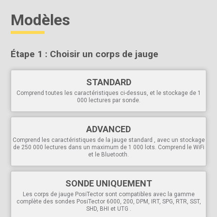
applications de précision.
Modèles
Comprend des disques de test en alliage d'aluminium dur et mou
et une plaque de mise à niveau pour vérifier le fonctionnement de
la jauge.
Conforme aux normes nationales et internationales, dont l'ASTM.
Étape 1 : Choisir un corps de jauge
Polyvalent
Le corps du PosiTector accepte tous les PosiTector
6000
,
STANDARD
200
,
RTR
,
SPG
DPM
,
IRT
,
SST
,
UTG
,
SHD
,
BHI
Sondes
GLS
Comprend toutes les caractéristiques ci-dessus, et le stockage de 1
et
SHD
permettant de passer facilement d'une jauge
000 lectures par sonde.
d'épaisseur de revêtement à une jauge de profil de
surface, un mesureur de point de rosée, un testeur de sels
solubles, une jauge d'épaisseur de paroi à ultrasons, un
ADVANCED
testeur de dureté ou un mesureur de brillance.
Comprend les caractéristiques de la jauge standard , avec un stockage
Options d'étalonnage à 1 et 2 points avec
Cal Reset
pour
de 250 000 lectures dans un maximum de 1 000 lots. Comprend le WiFi
restaurer les paramètres d'usine
et le Bluetooth.
Langues d'affichage
sélectionnables
Écran à rotation automatique
avec Flip Lock
SONDE UNIQUEMENT
Puissant
Les corps de jauge PosiTector sont compatibles avec la gamme
complète des sondes PosiTector 6000, 200, DPM, IRT, SPG, RTR, SST,
Affiche/met à jour en permanence la moyenne, l'écart
SHD, BHI et UTG .
standard , les valeurs min/max et le nombre de lectures