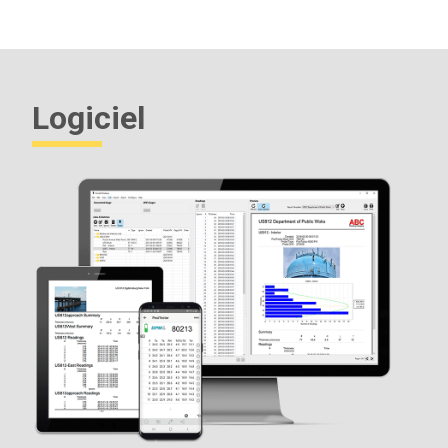
Comprend TOUTES les caractéristiques présentées ci-
dessus, plus...
Stockage de 1 000 lectures par sonde - les lectures stockées
peuvent être visualisées ou téléchargées
Advanced Modèles
Logiciel
Comprend TOUTES les caractéristiques présentées ci-
dessus, plus...
Stockage de 250 000 mesures provenant de plusieurs
sondes dans un maximum de 1 000 lots et sous-lots
Sous-lots automatiques : création automatique de nouveaux
sous-lots après la réalisation du nombre souhaité de relevés.
Graphique en direct des données de mesure
Clavier tactile pour
renommer
rapidement
les lots
, ajouter
des notes, etc.
La technologie
WiFi
se synchronise sans fil avec PosiSoft.net
et télécharge les mises à jour du logiciel.
Technologie
Bluetooth
4.0
pour le transfert de données
vers un appareil mobile utilisant l'application PosiTector ou
une imprimante portable optionnelle. L'
API BLE
est
disponible pour l'intégration dans des logiciels tiers.