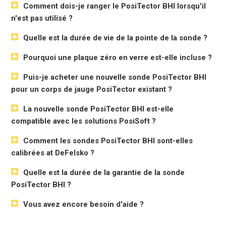
données.
Comment dois-je ranger le PosiTector BHI lorsqu'il
n'est pas utilisé ?
Spécifications
Quelle est la durée de vie de la pointe de la sonde ?
Gamme de mesure
20 - 100 Barcol
Pourquoi une plaque zéro en verre est-elle incluse ?
Résolution
0,1 Barcol
Précision
± 2 Barcol
Puis-je acheter une nouvelle sonde PosiTector BHI
Taille*
127 x 66 x 25,4 mm (5" x 2,6" x 1")
pour un corps de jauge PosiTector existant ?
Poids *
137 g 4,9 oz) sans les piles
La nouvelle sonde PosiTector BHI est-elle
Taille de la sonde
145 x 97 x 64 mm (5,7" x 3,8" x 2,5")
compatible avec les solutions PosiSoft ?
Hauteur de la sonde
140 mm (5,5")
Comment les sondes PosiTector BHI sont-elles
Poids de la sonde
400 g 14.1 oz.)
calibrées at DeFelsko ?
Voir les dimensions
* Les dimensions et le poids correspondent au corps de la
Quelle est la durée de la garantie de la sonde
jauge PosiTector uniquement et n'incluent pas la sonde.
PosiTector BHI ?
Vous avez encore besoin d'aide ?
Standard Modèles