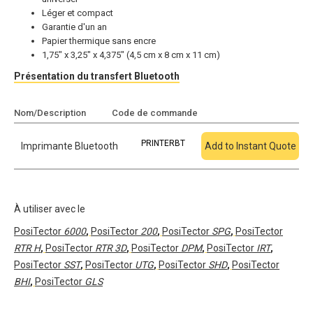
Léger et compact
Garantie d'un an
Papier thermique sans encre
1,75" x 3,25" x 4,375" (4,5 cm x 8 cm x 11 cm)
Présentation du transfert Bluetooth
Nom/Description
Code de commande
Ajouter au devis
PRINTERBT
Imprimante Bluetooth
Add to Instant Quote
À utiliser avec le
PosiTector
6000
,
PosiTector
200
,
PosiTector
SPG
,
PosiTector
RTR H
,
PosiTector
RTR 3D
,
PosiTector
DPM
,
PosiTector
IRT
,
PosiTector
SST
,
PosiTector
UTG
,
PosiTector
SHD
,
PosiTector
BHI
,
PosiTector
GLS