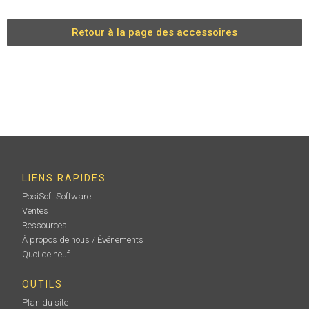
Retour à la page des accessoires
LIENS RAPIDES
PosiSoft Software
Ventes
Ressources
À propos de nous / Événements
Quoi de neuf
OUTILS
Plan du site