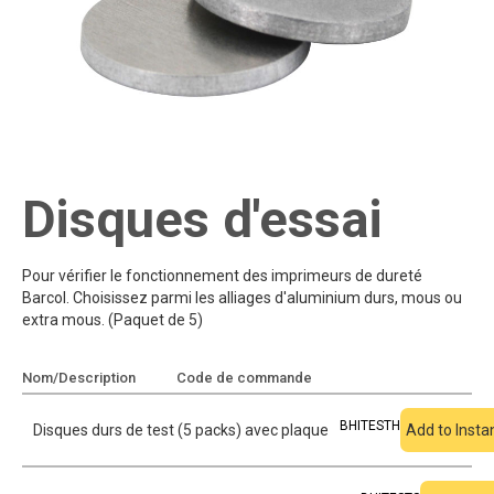
Disques d'essai
Pour vérifier le fonctionnement des imprimeurs de dureté
Barcol. Choisissez parmi les alliages d'aluminium durs, mous ou
extra mous. (Paquet de 5)
Nom/Description
Code de commande
Ajouter au devis
BHITESTH
Disques durs de test (5 packs) avec plaque
Add to Insta