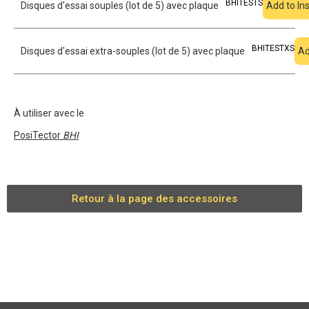
BHITESTS
Disques d'essai souples (lot de 5) avec plaque
Add to In
BHITESTXS
Disques d'essai extra-souples (lot de 5) avec plaque
Ad
À utiliser avec le
PosiTector
BHI
Retour à la page des accessoires