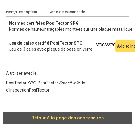
Nom/Description
Code de commande
Ajouter au devis
Normes certifiées PosiTector SPG
Normes de hauteur traçables montées sur une plaque métallique
Jeu de cales certifié PosiTector SPG
STDCSSSPG
Add to In
Jeu de 3 cales avec plaque de base en verre
À utiliser avec le
PosiTector
SPG
,
PosiTector
SmartLink
Kits
d'inspectionPosiTector
Retour à la page des accessoires