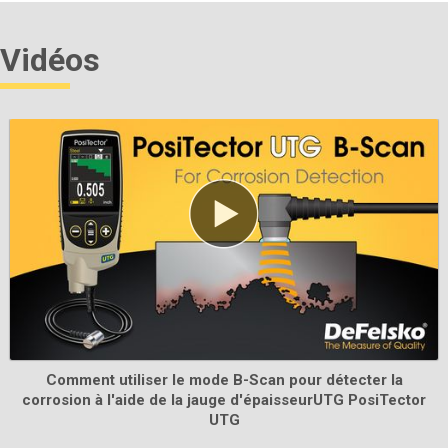
Vidéos
Normes d'épaisseur certifiées
Vérifier la précision et le fonctionnement des jauges
d'épaisseur de revêtement. Composant important
pour répondre aux exigences de contrôle de qualité
ISO/QS-9000 et internes avec une précision de mesure
traçable au NIST ou au PTB.
En savoir plus
Comment utiliser le mode B-Scan pour détecter la
corrosion à l'aide de la jauge d'épaisseurUTG PosiTector
UTG