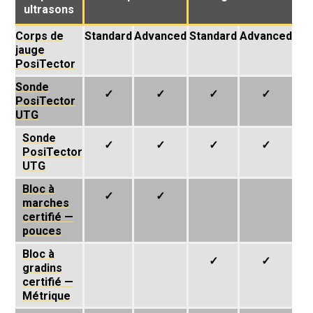
ultrasons
Corps de
Standard
Advanced
Standard
Advanced
jauge
PosiTector
Sonde
✓
✓
✓
✓
PosiTector
UTG
Sonde
✓
✓
✓
✓
PosiTector
UTG
Bloc à
✓
✓
marches
certifié —
pouces
Bloc à
✓
✓
gradins
certifié —
Métrique