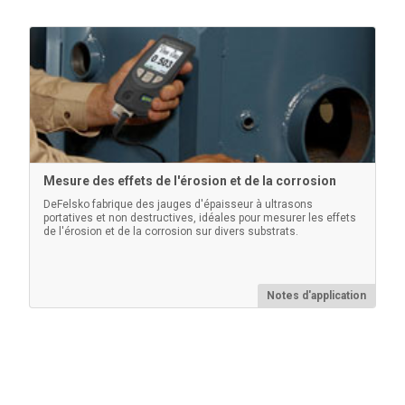
Outil de polissage d’ancienne génération
Mesure des effets de l'érosion et de la corrosion
Outil de frottement en plastique à bout arrondi pour
DeFelsko fabrique des jauges d'épaisseur à ultrasons
portatives et non destructives, idéales pour mesurer les effets
comprimer le film de réplique sur la surface grenaillée
de l'érosion et de la corrosion sur divers substrats.
(paquet de 10)
Notes d'application
En savoir plus