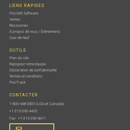
LIENS RAPIDES
Utilisé pour vérifier la précision et le fonctionnement
PosiSoft Software
de tous les micromètres Testex . Idéal pour répondre
Ventes
aux exigences de l'ISO et du contrôle de qualité
interne. Inclut un certificat d'étalonnage traçable au
Ressources
PTB.
À propos de nous / Événements
Quoi de neuf
OUTILS
En savoir plus
Plan du site
Rejoignez notre équipe
Déclaration de confidentialité
Termes et conditions
PosiTrack
CONTACTER
1-800-448-3835
(USA et Canada)
+1-315-393-4450
Kit d'alimentation CA
Fax : +1-315-393-8471
A utiliser pour un fonctionnement continu. Ce kit fournit