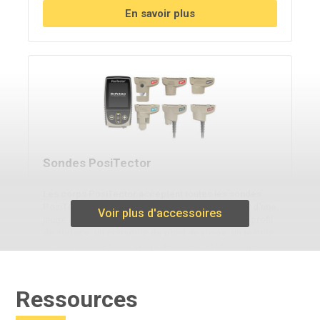
En savoir plus
Sondes PosiTector
Les corps PosiTector acceptent toutes les sondes
PosiTector , ce qui permet de passer facilement d'une
Voir plus d'accessoires
jauge d'épaisseur de revêtement à une jauge de profil
de surface, un compteur de point de rosée, un testeur
de sels solubles, une jauge de dureté et une jauge
d'épaisseur à ultrasons.
Ressources
En savoir plus