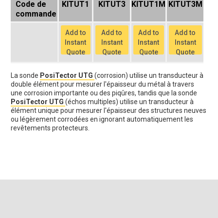
Code de
KITUT1
KITUT3
KITUT1M
KITUT3M
commande
Add to
Add to
Add to
Add to
Instant
Instant
Instant
Instant
Quote
Quote
Quote
Quote
La sonde
PosiTector UTG
(corrosion) utilise un transducteur à
double élément pour mesurer l'épaisseur du métal à travers
une corrosion importante ou des piqûres, tandis que la sonde
PosiTector UTG
(échos multiples) utilise un transducteur à
élément unique pour mesurer l'épaisseur des structures neuves
ou légèrement corrodées en ignorant automatiquement les
revêtements protecteurs.