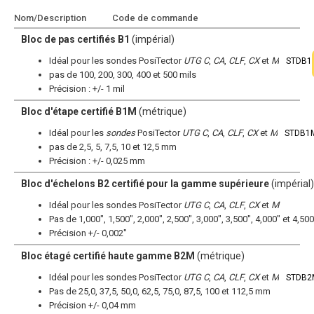
Nom/Description
Code de commande
Ajouter au devis
Bloc de pas certifiés B1
(impérial)
Idéal pour les sondes PosiTector
UTG C
,
CA
,
CLF
,
CX
et
M
STDB1
pas de 100, 200, 300, 400 et 500 mils
Précision : +/- 1 mil
Bloc d'étape certifié B1M
(métrique)
Idéal pour les
sondes
PosiTector
UTG C
,
CA
,
CLF
,
CX
et
M
STDB1
pas de 2,5, 5, 7,5, 10 et 12,5 mm
Précision : +/- 0,025 mm
Bloc d'échelons B2 certifié pour la gamme supérieure
(impérial)
Idéal pour les sondes PosiTector
UTG C
,
CA
,
CLF
,
CX
et
M
Pas de 1,000", 1,500", 2,000", 2,500", 3,000", 3,500", 4,000" et 4,500
Précision +/- 0,002"
Bloc étagé certifié haute gamme B2M
(métrique)
Idéal pour les sondes PosiTector
UTG C
,
CA
,
CLF
,
CX
et
M
STDB2
Pas de 25,0, 37,5, 50,0, 62,5, 75,0, 87,5, 100 et 112,5 mm
Précision +/- 0,04 mm