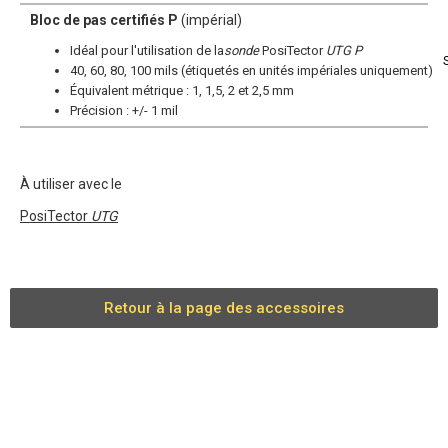
Bloc de pas certifiés P
(impérial)
Idéal pour l'utilisation de la
sonde
PosiTector
UTG P
40, 60, 80, 100 mils (étiquetés en unités impériales uniquement)
Équivalent métrique : 1, 1,5, 2 et 2,5 mm
Précision : +/- 1 mil
À utiliser avec le
PosiTector
UTG
Retour à la page des accessoires