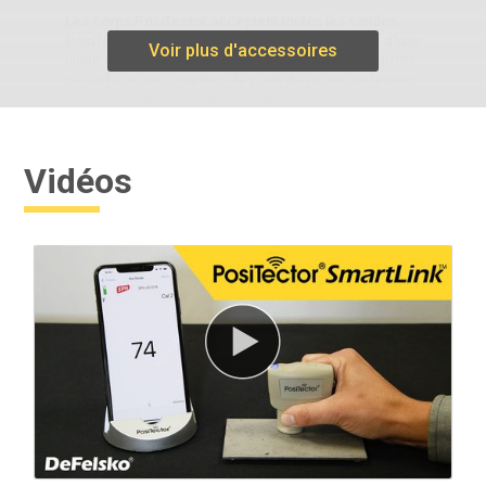
Les corps PosiTector acceptent toutes les sondes
PosiTector , ce qui permet de passer facilement d'une
Voir plus d'accessoires
jauge d'épaisseur de revêtement à une jauge de profil
de surface, un compteur de point de rosée, un testeur
de sels solubles, une jauge de dureté et une jauge
d'épaisseur à ultrasons.
Vidéos
En savoir plus
Outil de polissage d’ancienne génération
Outil de frottement en plastique à bout arrondi pour
comprimer le film de réplique sur la surface grenaillée