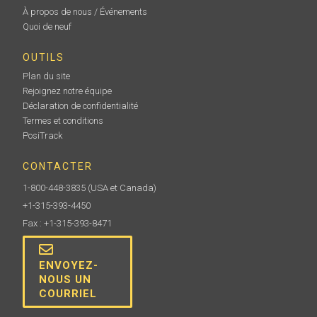
À propos de nous / Événements
Quoi de neuf
En savoir plus
OUTILS
Plan du site
Rejoignez notre équipe
Déclaration de confidentialité
Termes et conditions
PosiTrack
CONTACTER
1-800-448-3835
(USA et Canada)
Étui PosiTector
+1-315-393-4450
Fax : +1-315-393-8471
Mallette à coque dure pratique pour transporter un
corps de jauge PosiTector et plusieurs sondes
ENVOYEZ-
NOUS UN
COURRIEL