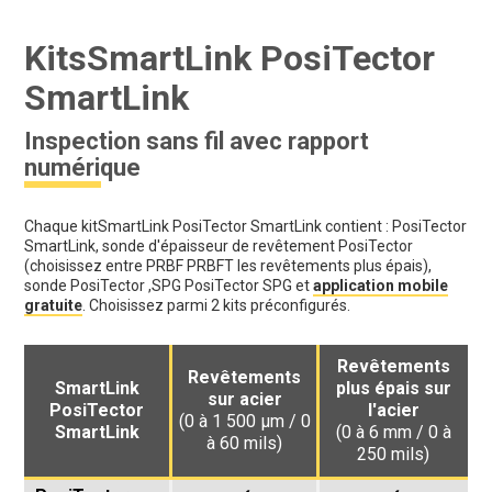
KitsSmartLink PosiTector
SmartLink
Inspection sans fil avec rapport
numérique
Chaque kitSmartLink PosiTector SmartLink contient : PosiTector
SmartLink, sonde d'épaisseur de revêtement PosiTector
(choisissez entre PRBF PRBFT les revêtements plus épais),
sonde PosiTector ,SPG PosiTector SPG et
application mobile
gratuite
. Choisissez parmi 2 kits préconfigurés.
Revêtements
Revêtements
SmartLink
plus épais sur
sur acier
PosiTector
l'acier
(0 à 1 500 µm / 0
SmartLink
(0 à 6 mm / 0 à
à 60 mils)
250 mils)