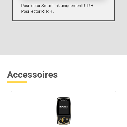
PosiTector SmartLink uniquementRTR H
PosiTector RTR H .
Accessoires