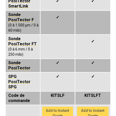
PosiTector
✓
✓
SmartLink
Sonde
✓
PosiTector F
(0 à 1 500 µm / 0 à
60 mils)
Sonde
✓
PosiTector FT
(0 à 6 mm / 0 à
250 mils)
Sonde
✓
✓
PosiTector
SPG
✓
✓
PosiTector
SPG
Code de
KITSLF
KITSLFT
commande
Add to Instant
Add to Instant
Quote
Quote