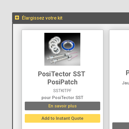
Élargissez votre kit
PosiTector SST
PosiPatch
Jau
SSTKITPF
pour PosiTector SST
En savoir plus
Add to Instant Quote