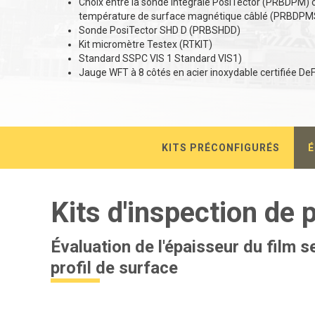
Choix entre la sonde intégrale PosiTector (PRBDPM) o
température de surface magnétique câblé (PRBDPM
Sonde PosiTector SHD D (PRBSHDD)
Kit micromètre Testex (RTKIT)
Standard SSPC VIS 1 Standard VIS1)
Jauge WFT à 8 côtés en acier inoxydable certifiée D
KITS PRÉCONFIGURÉS
É
Kits d'inspection de 
Évaluation de l'épaisseur du film 
profil de surface