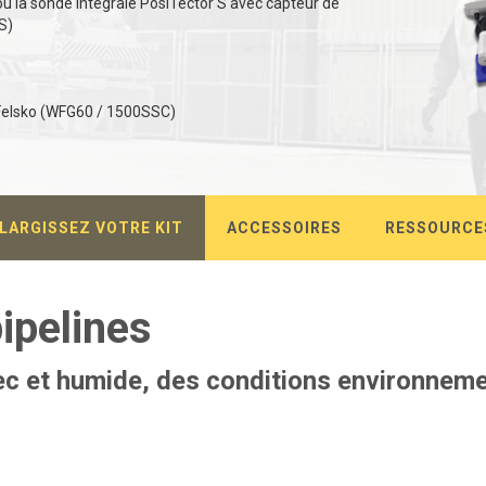
u la sonde intégrale PosiTector S avec capteur de
S)
eFelsko (WFG60 / 1500SSC)
LARGISSEZ VOTRE KIT
ACCESSOIRES
RESSOURCE
pipelines
sec et humide, des conditions environneme