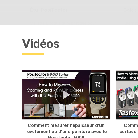
Étui PosiTector
Cales 
Mallette à coque dure pratique pour
Alterna
transporter un corps de jauge
métalli
PosiTector et plusieurs sondes
précisio
Vidéos
pointe 
En savoir plus
Comment mesurer l'épaisseur d'un
Commen
revêtement ou d'une peinture avec le
surface 
Mallettes Pelican pour les kits
Coupl
PosiTector 6000