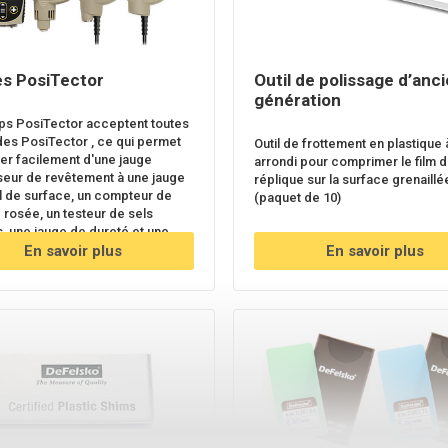
s PosiTector
Outil de polissage d’anc
génération
ps PosiTector acceptent toutes
des PosiTector , ce qui permet
Outil de frottement en plastique 
er facilement d'une jauge
arrondi pour comprimer le film 
seur de revêtement à une jauge
réplique sur la surface grenaillé
il de surface, un compteur de
(paquet de 10)
 rosée, un testeur de sels
, une jauge de dureté et une
épaisseur à ultrasons.
En savoir plus
En savoir plus