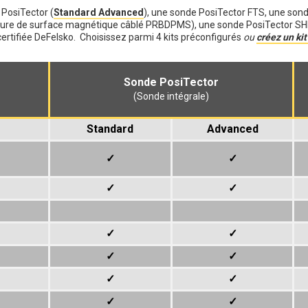
 PosiTector (
Standard Advanced
), une sonde PosiTector FTS, une son
ure de surface magnétique câblé PRBDPMS), une sonde PosiTector SHD 
certifiée DeFelsko. Choisissez parmi 4 kits préconfigurés
ou
créez un ki
Sonde PosiTector
(Sonde intégrale)
Standard
Advanced
✓
✓
✓
✓
✓
✓
✓
✓
✓
✓
✓
✓