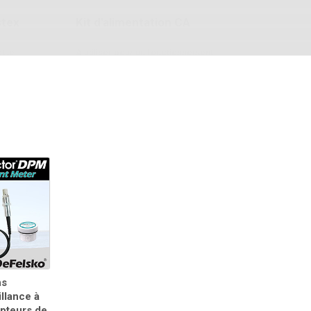
stex
Kit d'alimentation CA
t le
A utiliser pour un fonctionnement
continu. Ce kit fournit plusieurs solutions
d'alimentation alternatives pour votre
 et du
PosiTector à piles. Faites fonctionner
t un
votre jauge sans avoir besoin de piles.
 au PTB.
En savoir plus
ns
llance à
Jeu de cales Testex
mpteurs de