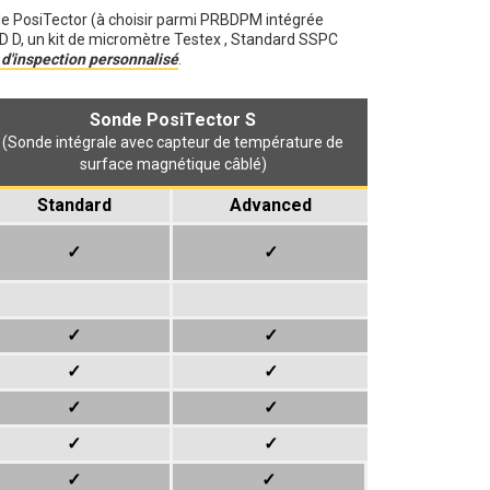
de PosiTector (à choisir parmi PRBDPM intégrée
D, un kit de micromètre Testex , Standard SSPC
t d'inspection personnalisé
.
Sonde PosiTector S
(Sonde intégrale avec capteur de température de
surface magnétique câblé)
Standard
Advanced
✓
✓
✓
✓
✓
✓
✓
✓
✓
✓
✓
✓