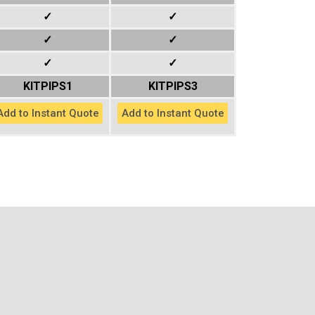
✓
✓
✓
✓
✓
✓
KITPIPS1
KITPIPS3
Add to Instant Quote
Add to Instant Quote