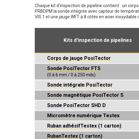
Chaque kit d'inspection de pipeline contient : un corps
PRBDPM la sonde intégrée avec capteur de températ
VIS 1 et une jauge WFT à 8 côtés en acier inoxydable 
Kits d'inspection de pipelines
Corps de jauge PosiTector
Sonde PosiTector FTS
(0 à 6 mm / 0 à 250 mils)
Sonde intégrale PosiTector
Sonde magnétique PosiTector S
Sonde PosiTector SHD D
Micromètre numérique Testex
Ruban adhésifTestex
(1 carton)
RubanTestex
(1 carton)