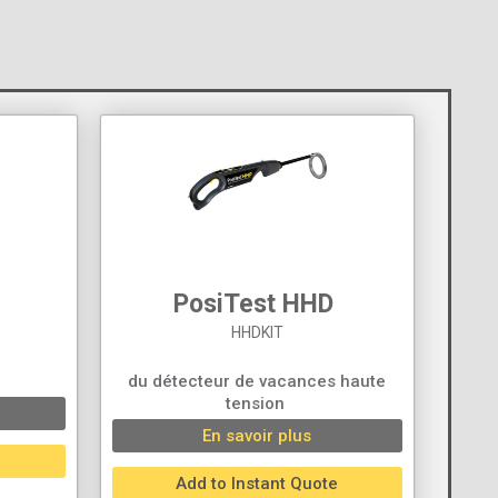
PosiTest HHD ‍
HHDKIT
du détecteur de vacances haute
tension ‍
En savoir plus
e
Add to Instant Quote