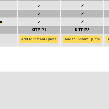
✓
✓
✓
✓
ko
✓
✓
KITPIP1
KITPIP3
Add to Instant Quote
Add to Instant Quote