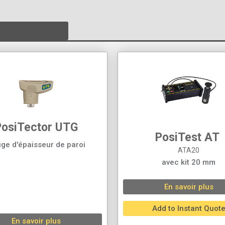
PosiTector UTG
PosiTest AT ‍
ge d'épaisseur de paroi
ATA20
avec kit 20 mm
En savoir plus
Add to Instant Quot
En savoir plus