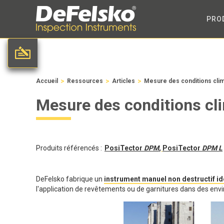
PRO
>
>
>
Accueil
Ressources
Articles
Mesure des conditions clim
Mesure des conditions cl
Produits référencés :
PosiTector
DPM
,
PosiTector
DPM L
DeFelsko fabrique un
instrument manuel non destructif id
l'application de revêtements ou de garnitures dans des env