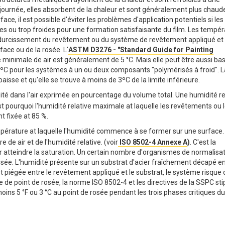
a journée, elles absorbent de la chaleur et sont généralement plus chau
ce, il est possible d'éviter les problèmes d'application potentiels si les
es ou trop froides pour une formation satisfaisante du film. Les tempé
 de durcissement du revêtement ou du système de revêtement appliqué et
ace ou de la rosée. L'
ASTM D3276 - "Standard Guide for Painting
 minimale de air est généralement de 5 °C. Mais elle peut être aussi ba
-18ºC pour les systèmes à un ou deux composants "polymérisés à froid". L
aisse et qu'elle se trouve à moins de 3ºC de la limite inférieure.
dité dans l'air exprimée en pourcentage du volume total. Une humidité re
st pourquoi l'humidité relative maximale at laquelle les revêtements ou 
t fixée at 85 %.
empérature at laquelle l'humidité commence à se former sur une surface.
de air et de l'humidité relative. (voir
ISO 8502-4 Annexe A
)
. C'est la
ur atteindre la saturation. Un certain nombre d'organismes de normalisa
osée. L'humidité présente sur un substrat d'acier fraîchement décapé e
té est piégée entre le revêtement appliqué et le substrat, le système risque
e point de rosée, la norme ISO 8502-4 et les directives de la SSPC sti
oins 5 °F ou 3 °C au point de rosée pendant les trois phases critiques du
.