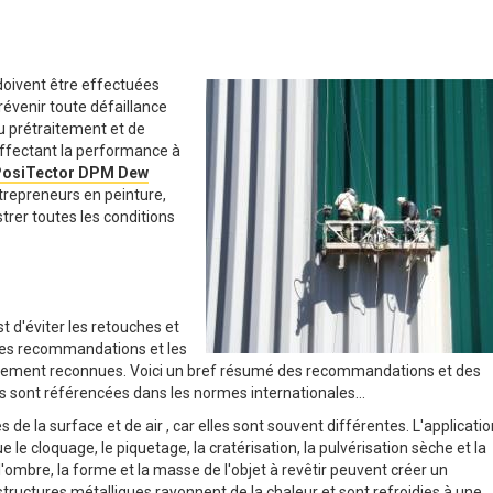
 doivent être effectuées
évenir toute défaillance
du prétraitement et de
affectant la performance à
osiTector DPM Dew
trepreneurs en peinture,
trer toutes les conditions
t d'éviter les retouches et
Les recommandations et les
alement reconnues. Voici un bref résumé des recommandations et des
es sont référencées dans les normes internationales...
e la surface et de air , car elles sont souvent différentes. L'applicatio
le cloquage, le piquetage, la cratérisation, la pulvérisation sèche et la
, l'ombre, la forme et la masse de l'objet à revêtir peuvent créer un
tructures métalliques rayonnent de la chaleur et sont refroidies à une