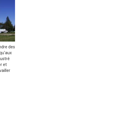
endre des
 qu'aux
lustré
r et
ailler