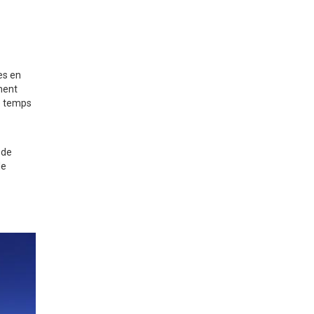
es en
ment
e temps
 de
de