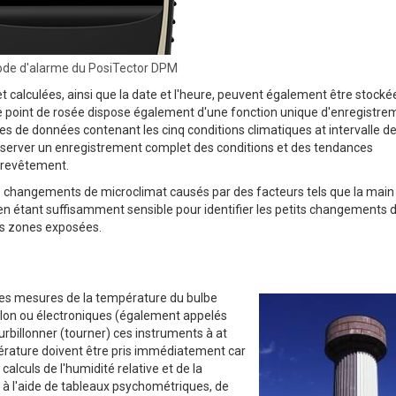
de d'alarme du PosiTector DPM
t calculées, ainsi que la date et l'heure, peuvent également être stocké
 point de rosée dispose également d'une fonction unique d'enregistre
de données contenant les cinq conditions climatiques at intervalle d
 conserver un enregistrement complet des conditions et des tendances
ation du revêtement.
s changements de microclimat causés par des facteurs tels que la main
ut en étant suffisamment sensible pour identifier les petits changements 
es zones exposées.
e des mesures de la température du bulbe
llon ou électroniques (également appelés
urbillonner (tourner) ces instruments à at
érature doivent être pris immédiatement car
alculs de l'humidité relative et de la
 à l'aide de tableaux psychométriques, de