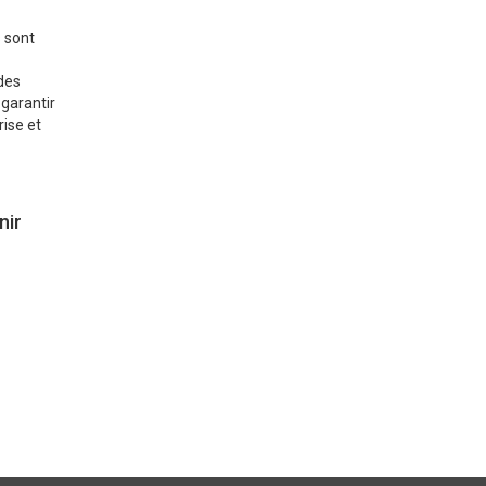
s sont
des
 garantir
ise et
nir