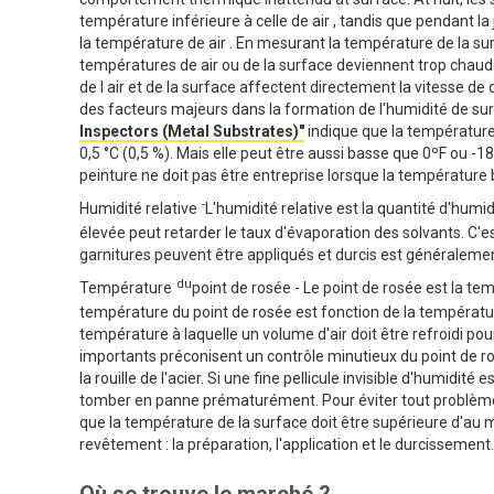
température inférieure à celle de air , tandis que pendant l
la température de air . En mesurant la température de la surfa
températures de air ou de la surface deviennent trop chaud
de l air et de la surface affectent directement la vitesse
des facteurs majeurs dans la formation de l'humidité de surf
Inspectors (Metal Substrates)"
indique que la température
0,5 °C (0,5 %). Mais elle peut être aussi basse que 0ºF ou 
peinture ne doit pas être entreprise lorsque la température b
-
Humidité relative
L'humidité relative est la quantité d'humi
élevée peut retarder le taux d'évaporation des solvants. C'e
garnitures peuvent être appliqués et durcis est généralemen
du
Température
point de rosée - Le point de rosée est la t
température du point de rosée est fonction de la température 
température à laquelle un volume d'air doit être refroidi po
importants préconisent un contrôle minutieux du point de r
la rouille de l'acier. Si une fine pellicule invisible d'humidi
tomber en panne prématurément. Pour éviter tout problème d
que la température de la surface doit être supérieure d'au m
revêtement : la préparation, l'application et le durcissement