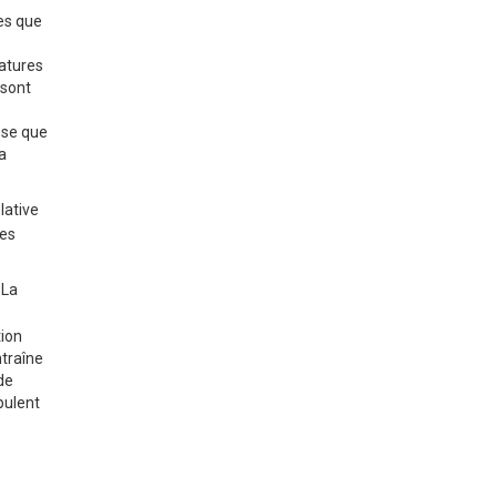
des que
ratures
 sont
sse que
a
lative
les
 La
tion
ntraîne
 de
pulent