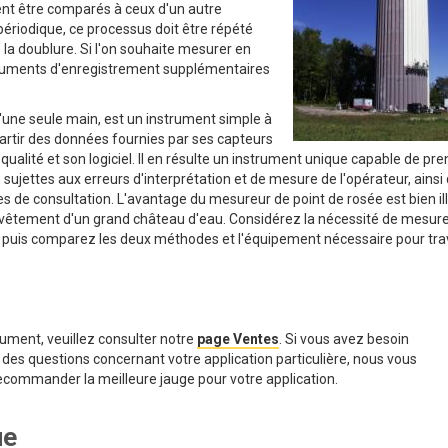
ivent être comparés à ceux d'un autre
ériodique, ce processus doit être répété
 la doublure. Si l'on souhaite mesurer en
nstruments d'enregistrement supplémentaires
 d'une seule main, est un instrument simple à
 partir des données fournies par ses capteurs
ualité et son logiciel. Il en résulte un instrument unique capable de pr
jettes aux erreurs d'interprétation et de mesure de l'opérateur, ainsi
bles de consultation. L'avantage du mesureur de point de rosée est bien il
 revêtement d'un grand château d'eau. Considérez la nécessité de mesure
e, puis comparez les deux méthodes et l'équipement nécessaire pour trav
ument, veuillez consulter notre
page Ventes
. Si vous avez besoin
des questions concernant votre application particulière, nous vous
ecommander la meilleure jauge pour votre application.
ue