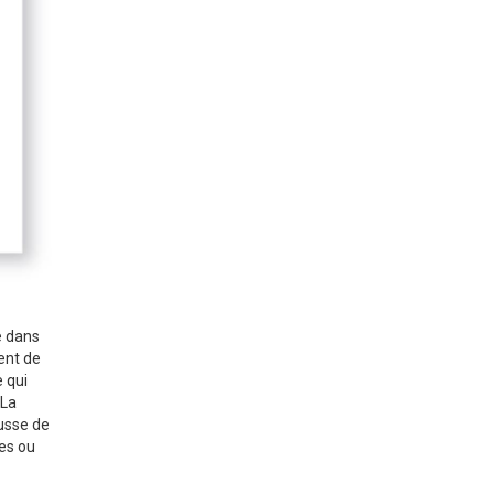
e dans
ent de
 qui
 La
ousse de
res ou