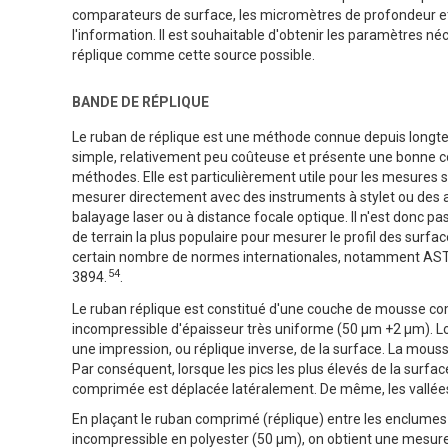
comparateurs de surface, les micromètres de profondeur et l
l'information. Il est souhaitable d'obtenir les paramètres né
réplique comme cette source possible.
BANDE DE RÉPLIQUE
Le ruban de réplique est une méthode connue depuis longtem
simple, relativement peu coûteuse et présente une bonne cor
méthodes. Elle est particulièrement utile pour les mesures su
mesurer directement avec des instruments à stylet ou des 
balayage laser ou à distance focale optique. Il n'est donc p
de terrain la plus populaire pour mesurer le profil des surf
certain nombre de normes internationales, notamment AS
54
3894.
.
Le ruban réplique est constitué d'une couche de mousse com
incompressible d'épaisseur très uniforme (50 µm +2 µm). Lo
une impression, ou réplique inverse, de la surface. La mou
Par conséquent, lorsque les pics les plus élevés de la surfa
comprimée est déplacée latéralement. De même, les vallées le
En plaçant le ruban comprimé (réplique) entre les enclumes 
incompressible en polyester (50 µm), on obtient une mesure 