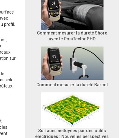
 surface
 avec
 profil,
Comment mesurer la dureté Shore
avec le PosiTector SHD
ant,
s
focaux
ation sur
nde
ossible
Comment mesurer la dureté Barcol
oûteux.
t
t les
Surfaces nettoyées par des outils
uvent
électriques : Nouvelles perspectives