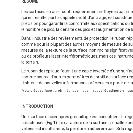
RÉSUMÉ
Les surfaces en acier sont fréquemment nettoyées par impac
qui en résulte, parfois appelé motif d'ancrage, est constitu
précision pour garantir la conformité aux spécifications du
le nombre de pics, la densité des pics et l'augmentation de l
Dans l'industrie des revêtements de protection, le ruban répl
comme pour la plupart des autres moyens de mesure de surf
mesures de la texture de la surface, non moins significativ
ou de profileurs laser interférométriques, mais ces instrum
le terrain.
Le ruban de réplique fournit une copie inversée d'une surfac
comme source d'autres paramètres de profil de surface requ
d'obtenir de nouvelles informations précieuses à partir de la
Mots clés : surface ; profil ; réplique ; ruban ; rugosité ; adhésion ; rug
INTRODUCTION
Une surface d'acier après grenaillage est constituée d'irrégu
caractérisés (Fig.1). Le caractère de la surface grenaillée pe
vallées est insuffisante, la peinture n'adhérera pas. Si la rug