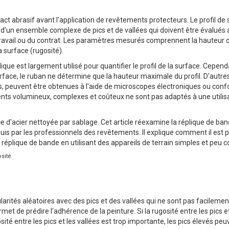
t abrasif avant l'application de revêtements protecteurs. Le profil de
é d'un ensemble complexe de pics et de vallées qui doivent être évalués
 travail ou du contrat. Les paramètres mesurés comprennent la hauteur du
a surface (rugosité).
ique est largement utilisé pour quantifier le profil de la surface. Cepend
ace, le ruban ne détermine que la hauteur maximale du profil. D'autre
es, peuvent être obtenues à l'aide de microscopes électroniques ou con
ents volumineux, complexes et coûteux ne sont pas adaptés à une utilis
e d'acier nettoyée par sablage. Cet article réexamine la réplique de ba
is par les professionnels des revêtements. Il explique comment il est p
 réplique de bande en utilisant des appareils de terrain simples et peu c
osité
larités aléatoires avec des pics et des vallées qui ne sont pas facilemen
rmet de prédire l'adhérence de la peinture. Si la rugosité entre les pics e
osité entre les pics et les vallées est trop importante, les pics élevés pe