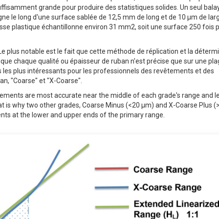
uffisamment grande pour produire des statistiques solides. Un seul bal
gne le long d'une surface sablée de 12,5 mm de long et de 10 µm de larg
se plastique échantillonne environ 31 mm2, soit une surface 250 fois p
plus notable est le fait que cette méthode de réplication et la déterm
 que chaque qualité ou épaisseur de ruban n'est précise que sur une pl
ls les plus intéressants pour les professionnels des revêtements et des
ban, "Coarse" et "X-Coarse".
urements are most accurate near the middle of each grade's range and l
That is why two other grades, Coarse Minus (<20 µm) and X-Coarse Plus 
nts at the lower and upper ends of the primary range.