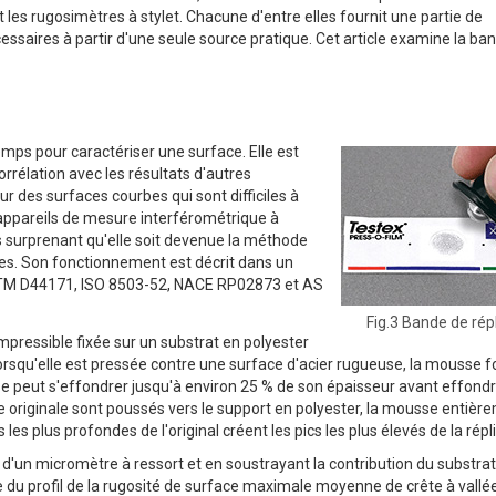
es rugosimètres à stylet. Chacune d'entre elles fournit une partie de
cessaires à partir d'une seule source pratique. Cet article examine la ba
ps pour caractériser une surface. Elle est
rélation avec les résultats d'autres
r des surfaces courbes qui sont difficiles à
appareils de mesure interférométrique à
as surprenant qu'elle soit devenue la méthode
aces. Son fonctionnement est décrit dans un
TM D44171, ISO 8503-52, NACE RP02873 et AS
Fig.3 Bande de rép
pressible fixée sur un substrat en polyester
rsqu'elle est pressée contre une surface d'acier rugueuse, la mousse 
sse peut s'effondrer jusqu'à environ 25 % de son épaisseur avant effon
ce originale sont poussés vers le support en polyester, la mousse entièr
s plus profondes de l'original créent les pics les plus élevés de la répl
d'un micromètre à ressort et en soustrayant la contribution du substrat
du profil de la rugosité de surface maximale moyenne de crête à vallée 