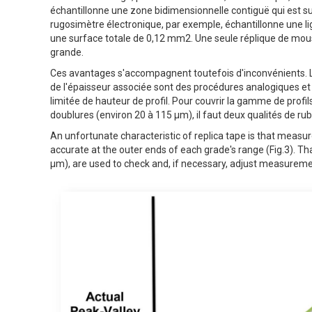
échantillonne une zone bidimensionnelle contiguë qui est s
rugosimètre électronique, par exemple, échantillonne une li
une surface totale de 0,12 mm2. Une seule réplique de mous
grande.
Ces avantages s'accompagnent toutefois d'inconvénients. Le 
de l'épaisseur associée sont des procédures analogiques et
limitée de hauteur de profil. Pour couvrir la gamme de profi
doublures (environ 20 à 115 µm), il faut deux qualités de ru
An unfortunate characteristic of replica tape is that meas
accurate at the outer ends of each grade's range (Fig.3). 
µm), are used to check and, if necessary, adjust measureme