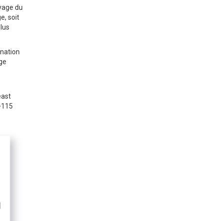
ayage du
e, soit
lus
ination
age
east
(>115