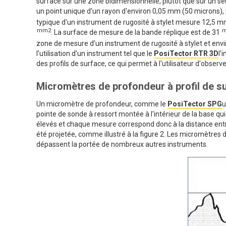
surface sur une zone bidimensionnelle, plutôt que sur un seu
un point unique d'un rayon d'environ 0,05 mm (50 microns),
typique d'un instrument de rugosité à stylet mesure 12,5 m
mm2
. La surface de mesure de la bande réplique est de 31
zone de mesure d'un instrument de rugosité à stylet et envi
l'utilisation d'un instrument tel que le
PosiTector RTR 3D
l'
des profils de surface, ce qui permet à l'utilisateur d'obser
Micromètres de profondeur à profil de s
Un micromètre de profondeur, comme le
PosiTector SPG
u
pointe de sonde à ressort montée à l'intérieur de la base qui 
élevés et chaque mesure correspond donc à la distance entre l
été projetée, comme illustré à la figure 2. Les micromètres
dépassent la portée de nombreux autres instruments.