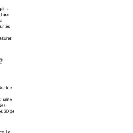
 plus
urface
es
ur les
mesurer
?
dustrie
qualité
 des
ges 3D de
i
ce. La