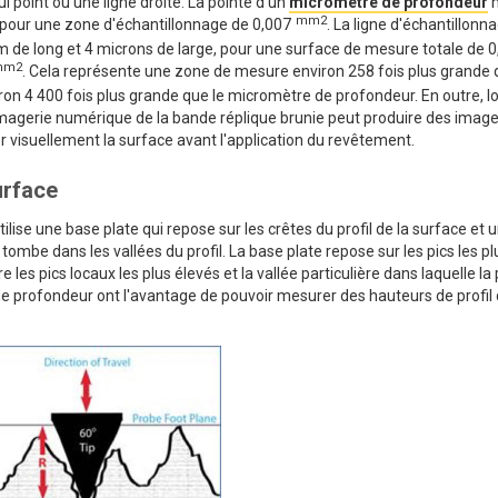
l point ou une ligne droite. La pointe d'un
micromètre de profondeur
m
mm2
 pour une zone d'échantillonnage de 0,007
. La ligne d'échantillonn
m de long et 4 microns de large, pour une surface de mesure totale de 0
mm2
. Cela représente une zone de mesure environ 258 fois plus grande 
ron 4 400 fois plus grande que le micromètre de profondeur. En outre, l
imagerie numérique de la bande réplique brunie peut produire des imag
ver visuellement la surface avant l'application du revêtement.
urface
tilise une base plate qui repose sur les crêtes du profil de la surface et 
tombe dans les vallées du profil. La base plate repose sur les pics les pl
es pics locaux les plus élevés et la vallée particulière dans laquelle la 
 de profondeur ont l'avantage de pouvoir mesurer des hauteurs de profil 