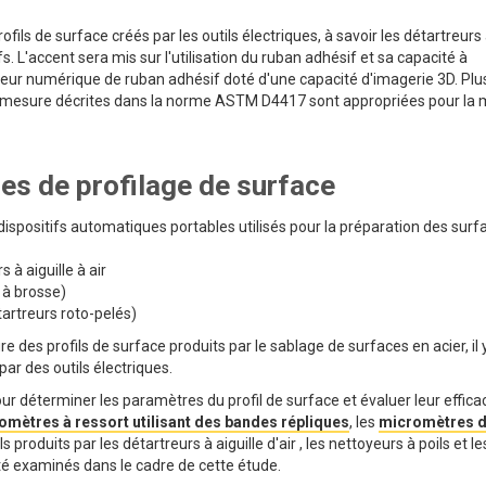
fils de surface créés par les outils électriques, à savoir les détartreurs
tifs. L'accent sera mis sur l'utilisation du ruban adhésif et sa capacité à
lecteur numérique de ruban adhésif doté d'une capacité d'imagerie 3D. Plu
 mesure décrites dans la norme ASTM D4417 sont appropriées pour la
ues de profilage de surface
ispositifs automatiques portables utilisés pour la préparation des surf
 à aiguille à air
 à brosse)
tartreurs roto-pelés)
 des profils de surface produits par le sablage de surfaces en acier, il 
par des outils électriques.
 déterminer les paramètres du profil de surface et évaluer leur efficac
omètres à ressort utilisant des bandes répliques
, les
micromètres 
s produits par les détartreurs à aiguille d'air , les nettoyeurs à poils et le
été examinés dans le cadre de cette étude.