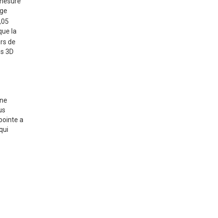
esure
age
,05
que la
ors de
es 3D
une
us
pointe a
qui