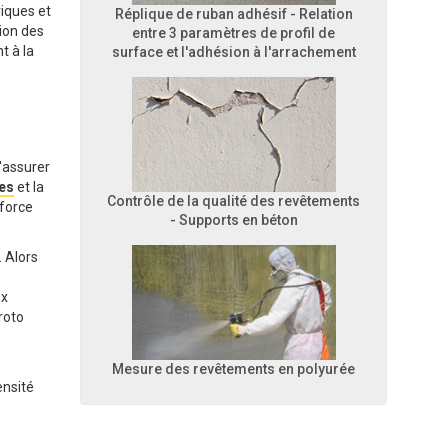
riques et
Réplique de ruban adhésif - Relation
tion des
entre 3 paramètres de profil de
t à la
surface et l'adhésion à l'arrachement
'assurer
les
et la
Contrôle de la qualité des revêtements
 force
- Supports en béton
. Alors
ux
 roto
Mesure des revêtements en polyurée
ensité