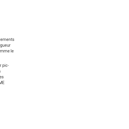
ouvements
ongueur
comme le
 pic-
a
des
SME