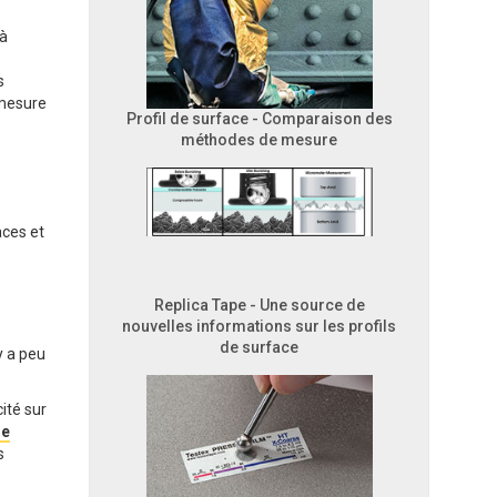
 à
s
 mesure
Profil de surface - Comparaison des
méthodes de mesure
aces et
Replica Tape - Une source de
nouvelles informations sur les profils
de surface
y a peu
ité sur
de
s