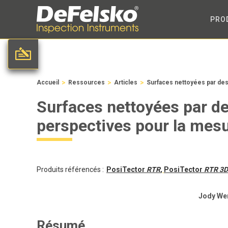
PRO
>
>
>
Accueil
Ressources
Articles
Surfaces nettoyées par des 
Surfaces nettoyées par des
perspectives pour la mesu
Produits référencés :
PosiTector
RTR
,
PosiTector
RTR 3D
Jody Wen
Résumé