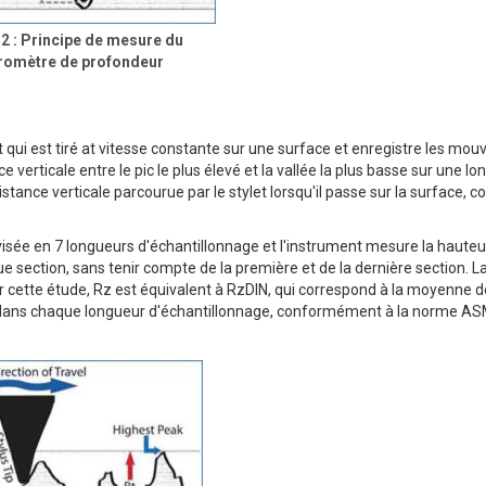
 2 : Principe de mesure du
romètre de profondeur
et qui est tiré at vitesse constante sur une surface et enregistre les m
ce verticale entre le pic le plus élevé et la vallée la plus basse sur une l
stance verticale parcourue par le stylet lorsqu'il passe sur la surface, 
isée en 7 longueurs d'échantillonnage et l'instrument mesure la hauteur
 section, sans tenir compte de la première et de la dernière section. L
r cette étude, Rz est équivalent à RzDIN, qui correspond à la moyenne 
asse dans chaque longueur d'échantillonnage, conformément à la norme A