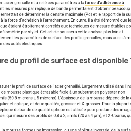
n acier grenaillé et a relié ces paramètres à la
force d'adhérence à
ment les mesures par réplique de bande permettaient d'obtenir beaucoup
ermettait de déterminer la densité maximale (Pd) et le rapport de la s
à la force d'adhésion à l'arrachement. En outre, il a été démontré que l
ique étaient étroitement corrélés aux techniques de mesure établies po
rofilométrie par stylet. Cet article poussera cette analyse plus loin et
lement les paramètres de surface des profils grenaillés, mais aussi à 
r des outils électriques.
e du profil de surface est disponible 
urer le profil de surface de l'acier grenaillé. Largement utilisé dans l'in
e de mousse plastique écrasable fixée à un substrat en polyester non
mils (50,8 microns ± 5 microns). L'épaisseur de la mousse dépend de la 
lier et optique, et deux qualités, grossier et X-grossier. Pour la plupart
a réplique de bande de qualité optique est utilisée pour produire des ima
e, qui mesure des profils de 0,8 à 2,5 mils (20 à 64 µm), et X-Coarse, qu
, la mousse forme une impression, ou une réplique inversée, de la surfa