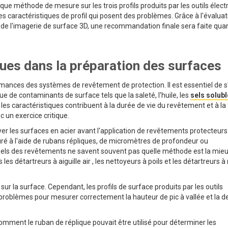
aque méthode de mesure sur les trois profils produits par les outils élect
 des caractéristiques de profil qui posent des problèmes. Grâce à l'évalua
on de l'imagerie de surface 3D, une recommandation finale sera faite quan
ques dans la préparation des surfaces
rmances des systèmes de revêtement de protection. Il est essentiel de s
ue de contaminants de surface tels que la saleté, l'huile, les
sels solub
t les caractéristiques contribuent à la durée de vie du revêtement et à la
c un exercice critique.
er les surfaces en acier avant l'application de revêtements protecteurs
ré à l'aide de rubans répliques, de micromètres de profondeur ou
onnels des revêtements ne savent souvent pas quelle méthode est la mie
les détartreurs à aiguille air , les nettoyeurs à poils et les détartreurs à
ur la surface. Cependant, les profils de surface produits par les outils
 problèmes pour mesurer correctement la hauteur de pic à vallée et la d
 comment le ruban de réplique pouvait être utilisé pour déterminer les