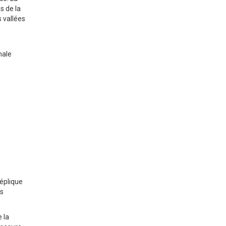
s de la
 vallées
male
réplique
es
 la