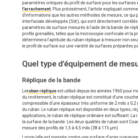
paramètres critiques du profil de surface pour les surfaces e
l'arrachement
. Plus précisément, l'article expliquait com
d'informations que les autres méthodes de mesure, ce qui p
interfaciale développée (Sdr), qui sont directement corrélés 
paramètres de surface mesurés à l'aide de la bande de répl
profils grenaillés, telles que la microscopie confocale et la p
déterminera l'aptitude du ruban réplique à mesurer non seu
le profil de surface sur une variété de surfaces préparées pa
Quel type d'équipement de mesur
Réplique de la bande
Le
ruban réplique
est utilisé depuis les années 1960 pour mes
du revêtement, le ruban réplique est constitué d'une couch
compressible d'une épaisseur très uniforme de 2 mils ± 0,2 
du ruban. Le ruban réplique est disponible en deux types, régu
applications, le ruban de réplique ordinaire est suffisant. L
la surface de la bande. Les deux qualités de ruban sont Coars
mesure des profils de 1,5 à 4,5 mils (38 à 115 µm).
Lorsqu'elle est pressée contre une surface d'acier rugueuse