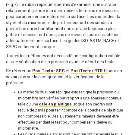
(Fig.7). Le ruban réplique a permis d'examiner une surface
relativement grande et a donc nécessité moins de mesures
pour caractériser correctement la surface. Les méthodes du
stylet et du micromètre de profondeur ont des sondes à
pointe fine qui échantillonnent une surface beaucoup plus
petite et nécessitent donc plus de mesures pour caractériser
adéquatement une surface. Les guides ISO, ASTM, NACE et
SSPC en tiennent compte.
Toutes les méthodes ont nécessité une configuration initiale
et une vérification de la précision avant le début des tests.
Se référer au
PosiTector SPG
et
PosiTector RTR H
pour en
savoir plus sur la configuration et la vérification de la
précision.
La méthode du ruban réplique exigeait que la précision du
micromètre soit vérifiée par rapport à une épaisseur connue,
telle qu'une
cale en plastique
, et que son cadran soit
reculé de 2 mils pour tenir compte de la couche de plastique
non compressible. Des ajustements mineurs devaient être
effectués pendant le test pour compenser la dérive du
micromètre.
Les rugosimètres à stylet sont ceux qui ont nécessité le plus