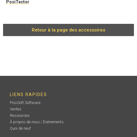
PosiTector
Retour à la page des accessoires
LIENS RAPIDES
PosiSoft Software
Ventes
Ressources
À propos de nous / Événements
Quoi de neuf