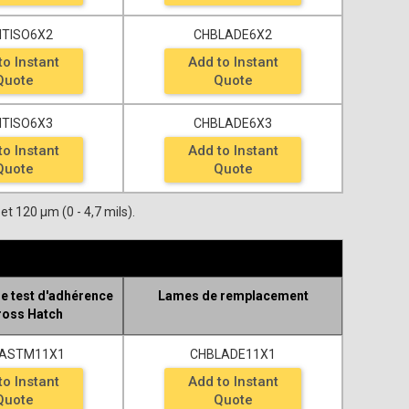
ITISO6X2
CHBLADE6X2
to Instant
Add to Instant
Quote
Quote
ITISO6X3
CHBLADE6X3
to Instant
Add to Instant
Quote
Quote
et 120 μm (0 - 4,7 mils).
de test d'adhérence
Lames de remplacement
ross Hatch
TASTM11X1
CHBLADE11X1
to Instant
Add to Instant
Quote
Quote