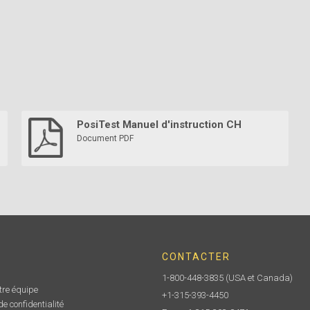
PosiTest Manuel d'instruction CH
Document PDF
CONTACTER
1-800-448-3835
(USA et Canada)
tre équipe
+1-315-393-4450
e confidentialité