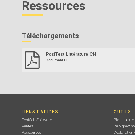
Ressources
Téléchargements
PosiTest Littérature CH
Document PDF
LIENS RAPIDES
OUTILS
PosiSoft Software
Plan du site
Ventes
Rejoignez no
Ressources
Déclaration d