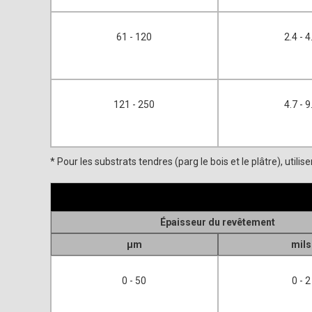
61 - 120
2.4 - 4
121 - 250
4.7 - 9
* Pour les substrats tendres (parg le bois et le plâtre), uti
Épaisseur du revêtement
μm
mils
0 - 50
0 - 2