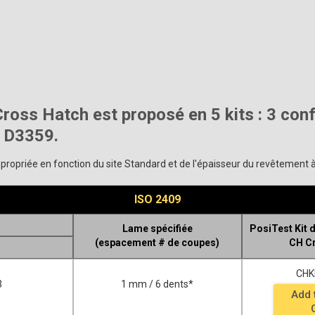
ross Hatch est proposé en 5 kits : 3 co
 D3359.
ppropriée en fonction du site Standard et de l'épaisseur du revêtement à
ISO 2409
Lame spécifiée
PosiTest Kit 
(espacement # de coupes)
CH C
CHK
3
1 mm / 6 dents*
Add 