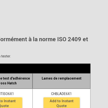
nformément à la norme ISO 2409 et
 tester.
de test d'adhérence
Lames de remplacement
ross Hatch
ITISO6X1
CHBLADE6X1
to Instant
Add to Instant
Quote
Quote