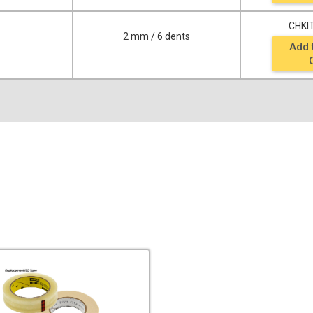
CHKI
2 mm / 6 dents
Add 