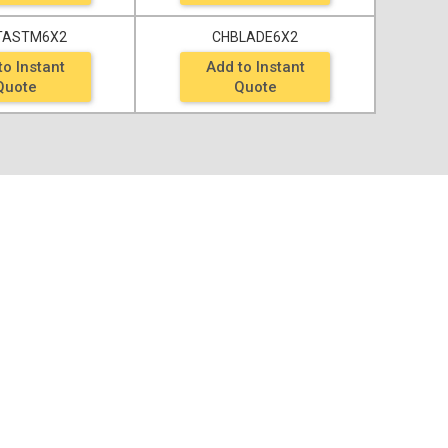
TASTM6X2
CHBLADE6X2
to Instant
Add to Instant
Quote
Quote