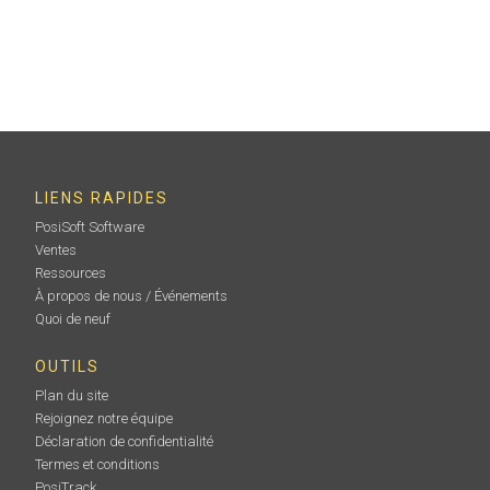
LIENS RAPIDES
PosiSoft Software
Ventes
Ressources
À propos de nous / Événements
Quoi de neuf
OUTILS
Plan du site
Rejoignez notre équipe
Déclaration de confidentialité
Termes et conditions
PosiTrack