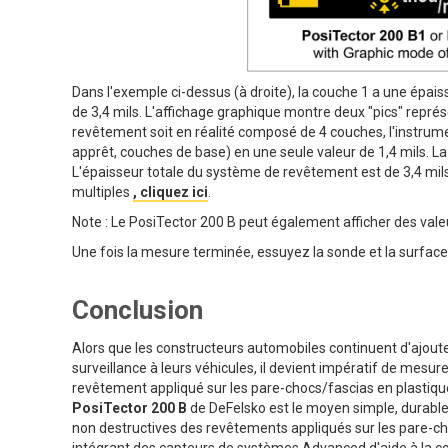
Dans l'exemple ci-dessus (à droite), la couche 1 a une épaiss
de 3,4 mils. L'affichage graphique montre deux "pics" repré
revêtement soit en réalité composé de 4 couches, l'instru
apprêt, couches de base) en une seule valeur de 1,4 mils. L
L'épaisseur totale du système de revêtement est de 3,4 mil
multiples
, cliquez ici
.
Note : Le PosiTector 200 B peut également afficher des val
Une fois la mesure terminée, essuyez la sonde et la surface
Conclusion
Alors que les constructeurs automobiles continuent d'ajout
surveillance à leurs véhicules, il devient impératif de mesur
revêtement appliqué sur les pare-chocs/fascias en plastiqu
PosiTector 200 B
de DeFelsko est le moyen simple, durable
non destructives des revêtements appliqués sur les pare-c