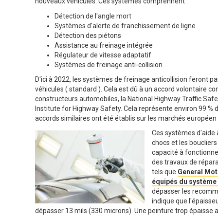
nouveaux véhicules. Ces systèmes comprennent :
Détection de l'angle mort
Systèmes d'alerte de franchissement de ligne
Détection des piétons
Assistance au freinage intégrée
Régulateur de vitesse adaptatif
Systèmes de freinage anti-collision
D'ici à 2022, les systèmes de freinage anticollision feront p
véhicules ( standard ). Cela est dû à un accord volontaire co
constructeurs automobiles, la National Highway Traffic Safe
Institute for Highway Safety. Cela représente environ 99 %
accords similaires ont été établis sur les marchés européen 
Ces systèmes d'aide à
chocs et les bouclier
capacité à fonctionne
des travaux de répara
tels que
General Moto
équipés du système 
dépasser les recomma
indique que l'épaisse
dépasser 13 mils (330 microns). Une peinture trop épaisse a