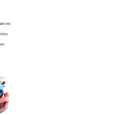
ale est
sion,
hes