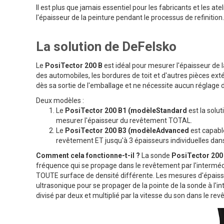
Il est plus que jamais essentiel pour les fabricants et les a
l'épaisseur de la peinture pendant le processus de refinition.
La solution de DeFelsko
Le
PosiTector 200 B
est idéal pour mesurer l'épaisseur de l
des automobiles, les bordures de toit et d'autres pièces extér
dès sa sortie de l'emballage et ne nécessite aucun réglage d
Deux modèles :
Le
PosiTector 200 B1 (modèleStandard
est la solu
mesurer l'épaisseur du revêtement TOTAL.
Le
PosiTector 200 B3 (modèleAdvanced
est capabl
revêtement ET jusqu'à 3 épaisseurs individuelles da
Comment cela fonctionne-t-il ?
La sonde
PosiTector 200
fréquence qui se propage dans le revêtement par l'intermédia
TOUTE surface de densité différente. Les mesures d'épais
ultrasonique pour se propager de la pointe de la sonde à l
divisé par deux et multiplié par la vitesse du son dans le r