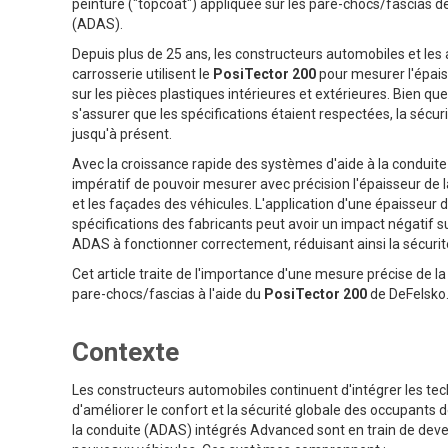
peinture ("topcoat") appliquée sur les pare-chocs/fascias 
(ADAS).
Depuis plus de 25 ans, les constructeurs automobiles et les 
carrosserie utilisent le
PosiTector 200
pour mesurer l'épais
sur les pièces plastiques intérieures et extérieures. Bien qu
s'assurer que les spécifications étaient respectées, la sécuri
jusqu'à présent.
Avec la croissance rapide des systèmes d'aide à la conduite
impératif de pouvoir mesurer avec précision l'épaisseur de l
et les façades des véhicules. L'application d'une épaisseur 
spécifications des fabricants peut avoir un impact négatif s
ADAS à fonctionner correctement, réduisant ainsi la sécuri
Cet article traite de l'importance d'une mesure précise de 
pare-chocs/fascias à l'aide du
PosiTector 200
de DeFelsko
Contexte
Les constructeurs automobiles continuent d'intégrer les te
d'améliorer le confort et la sécurité globale des occupants 
la conduite (ADAS) intégrés Advanced sont en train de dev