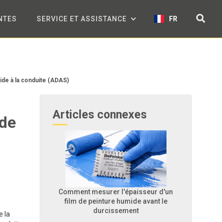
NTES
SERVICE ET ASSISTANCE
FR
ide à la conduite (ADAS)
Articles connexes
ide
Comment mesurer l'épaisseur d'un
film de peinture humide avant le
durcissement
e la