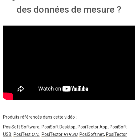
des données de mesure ?
Produits référencés dans cette vidéo :
PosiSoft Software
,
PosiSoft Desktop
,
PosiTector App
,
PosiSoft
USB
,
PosiTest
OTL
,
PosiTector
RTR 3D
,
PosiSoft.net
,
PosiTector