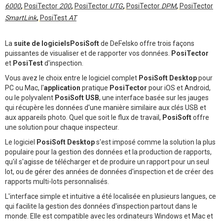
6000
,
PosiTector
200
,
PosiTector
UTG
,
PosiTector
DPM
,
PosiTector
SmartLink
,
PosiTest
AT
La
suite de logicielsPosiSoft
de DeFelsko offre trois façons
puissantes de visualiser et de rapporter vos données.
PosiTector
et
PosiTest
d'inspection.
Vous avez le choix entre le logiciel complet
PosiSoft Desktop
pour
PC ou Mac, l'
application
pratique
PosiTector
pour iOS et Android,
ou le polyvalent
PosiSoft USB
, une interface basée sur les jauges
qui récupère les données d'une manière similaire aux clés USB et
aux appareils photo. Quel que soit le flux de travail,
PosiSoft
offre
une solution pour chaque inspecteur.
Le logiciel
PosiSoft Desktop
s'est imposé comme la solution la plus
populaire pour la gestion des données et la production de rapports,
qu'il s'agisse de télécharger et de produire un rapport pour un seul
lot, ou de gérer des années de données d'inspection et de créer des
rapports multi-lots personnalisés.
L'interface simple et intuitive a été localisée en plusieurs langues, ce
qui facilite la gestion des données d'inspection partout dans le
monde. Elle est compatible avec les ordinateurs Windows et Mac et