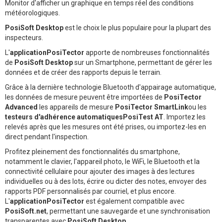
Monitor d'afficher un graphique en temps réel des conditions
météorologiques.
PosiSoft Desktop
est le choix le plus populaire pour la plupart des
inspecteurs.
L'
applicationPosiTector
apporte de nombreuses fonctionnalités
de
PosiSoft Desktop
sur un Smartphone, permettant de gérer les
données et de créer des rapports depuis le terrain.
Grâce à la dernière technologie Bluetooth d'appairage automatique,
les données de mesure peuvent être importées de
PosiTector
Advanced
les appareils de mesure
PosiTector SmartLink
ou les
testeurs d'adhérence automatiquesPosiTest AT
. Importez les
relevés après que les mesures ont été prises, ou importez-les en
direct pendant l'inspection.
Profitez pleinement des fonctionnalités du smartphone,
notamment le clavier, l'appareil photo, le WiFi, le Bluetooth et la
connectivité cellulaire pour ajouter des images à des lectures
individuelles ou à des lots, écrire ou dicter des notes, envoyer des
rapports PDF personnalisés par courriel, et plus encore.
L'
applicationPosiTector
est également compatible avec
PosiSoft.net
, permettant une sauvegarde et une synchronisation
transparentes avec
PosiSoft Desktop
.