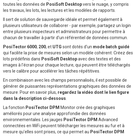
toutes les données de
PosiSoft Desktop
vers le nuage, y compris
les travaux, les lots, les lectures et les modèles de rapports.
Il sert de solution de sauvegarde idéale et permet également à
plusieurs utilisateurs de collaborer - par exemple, partagez un login
entre plusieurs inspecteurs et administrateurs pour permettre à
chacun de travailler à partir d'un référentiel de données commun.
PosiTector 6000
,
200
, et
UTG
sont dotés d'un
mode batch guidé
qui facilite la prise de mesures selon un modèle cohérent. Créez des
lots prédéfinis dans
PosiSoft Desktop
avec des textes et des
images à l'écran pour chaque lecture, qui peuvent être téléchargés
vers le calibre pour accélérer les tâches répétitives.
En combinaison avec les champs personnalisés, il est possible de
générer de puissantes représentations graphiques des données de
mesure. Pour en savoir plus,
regardez la vidéo dont le lien figure
dans la description ci-dessous
.
La fonction
PosiTector DPM
Monitor crée des graphiques
améliorés pour une analyse approfondie des données
environnementales. Les jauges
PosiTector DPM
Advanced
connectées en WiFi peuvent télécharger les mesures au fur et à
mesure qu'elles sont prises, ce qui permet au
PosiTector DPM