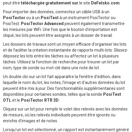
peut être
téléchargée gratuitement sur
le site
DeFelsko.com
.
Pour importer des données, connectez un câble USB à un
PosiTector
ou à un
PosiTest
à un instrument PosiTector ou
PosiTest.
PosiTector Advanced
peuvent également transmettre
les mesures par WiFi. Une fois que le bouton d'importation est
cliqué, les lots peuvent être assignés à un dossier de travail.
Les dossiers de travaux sont un moyen efficace d'organiser les lots
et de faciliter la création instantanée de rapports multi-lots. Glissez-
déposez les lots entre les tâches ou affectez un lot à plusieurs
tâches. Utilisez la fonction de recherche pour trouver un lot par
nom, type de sonde ou mot-clé dans une note de lot.
Un double clic sur un lot fait apparaître la fenêtre d'édition, dans
laquelle le nom du lot, les notes, l'image et d'autres données du lot
peuvent être mis à jour. Des fonctionnalités supplémentaires sont
disponibles pour certaines sondes, telles que la sonde
PosiTest
OTL
et le
PosiTector RTR 3D
.
Cliquez sur un lot pour remplir le volet des relevés avec les données
de mesure, où les relevés individuels peuvent être ignorés ou
enrichis d'images et de notes.
Lorsqu'un lot est sélectionné, un rapport est instantanément généré