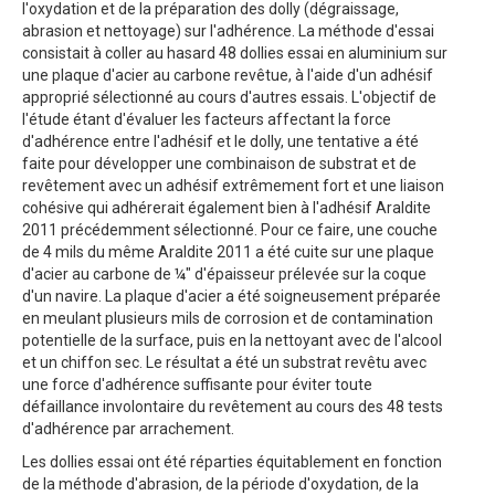
l'oxydation et de la préparation des dolly (dégraissage,
abrasion et nettoyage) sur l'adhérence. La méthode d'essai
consistait à coller au hasard 48 dollies essai en aluminium sur
une plaque d'acier au carbone revêtue, à l'aide d'un adhésif
approprié sélectionné au cours d'autres essais. L'objectif de
l'étude étant d'évaluer les facteurs affectant la force
d'adhérence entre l'adhésif et le dolly, une tentative a été
faite pour développer une combinaison de substrat et de
revêtement avec un adhésif extrêmement fort et une liaison
cohésive qui adhérerait également bien à l'adhésif Araldite
2011 précédemment sélectionné. Pour ce faire, une couche
de 4 mils du même Araldite 2011 a été cuite sur une plaque
d'acier au carbone de ¼" d'épaisseur prélevée sur la coque
d'un navire. La plaque d'acier a été soigneusement préparée
en meulant plusieurs mils de corrosion et de contamination
potentielle de la surface, puis en la nettoyant avec de l'alcool
et un chiffon sec. Le résultat a été un substrat revêtu avec
une force d'adhérence suffisante pour éviter toute
défaillance involontaire du revêtement au cours des 48 tests
d'adhérence par arrachement.
Les dollies essai ont été réparties équitablement en fonction
de la méthode d'abrasion, de la période d'oxydation, de la