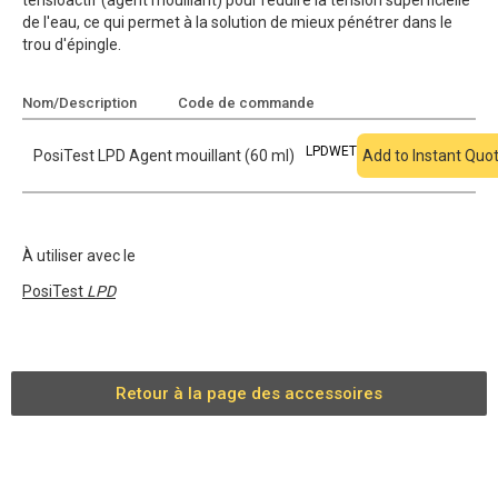
tensioactif (agent mouillant) pour réduire la tension superficielle
de l'eau, ce qui permet à la solution de mieux pénétrer dans le
trou d'épingle.
Nom/Description
Code de commande
Ajouter au devis
LPDWET
PosiTest LPD Agent mouillant (60 ml)
Add to Instant Quo
À utiliser avec le
PosiTest
LPD
Retour à la page des accessoires