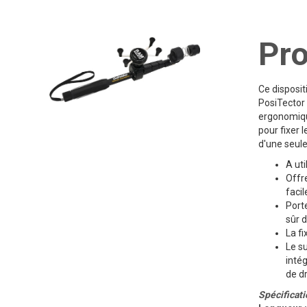
Pro
Ce disposit
PosiTector
ergonomique
pour fixer 
d'une seul
A ut
Offr
facil
Port
sûr d
La f
Le s
inté
de d
Spécificati