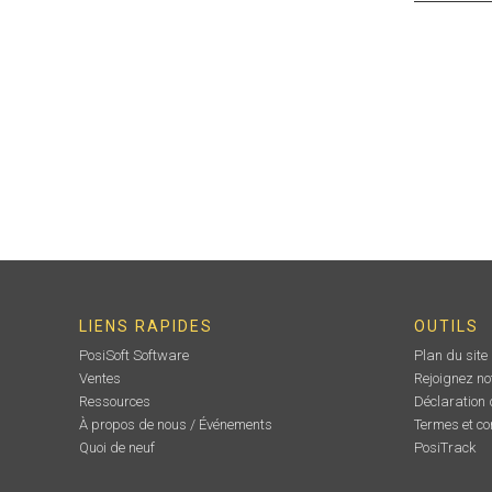
LIENS RAPIDES
OUTILS
PosiSoft Software
Plan du site
Ventes
Rejoignez no
Ressources
Déclaration d
À propos de nous / Événements
Termes et co
Quoi de neuf
PosiTrack