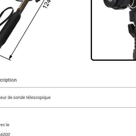
ription
eur de sonde télescopique
vec le
6000