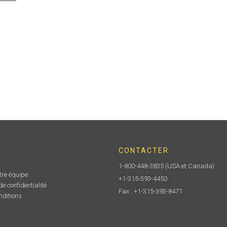
CONTACTER
1-800-448-3835
(USA et Canada)
tre équipe
+1-315-393-4450
e confidentialité
Fax : +1-315-393-8471
nditions