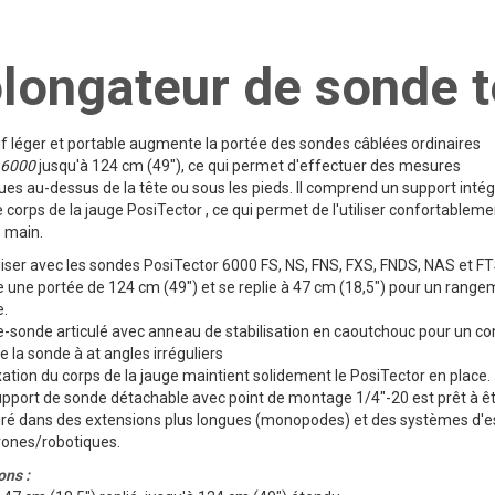
longateur de sonde 
if léger et portable augmente la portée des sondes câblées ordinaires
6000
jusqu'à 124 cm (49"), ce qui permet d'effectuer des mesures
s au-dessus de la tête ou sous les pieds. Il comprend un support inté
le corps de la jauge PosiTector , ce qui permet de l'utiliser confortableme
e main.
iliser avec les sondes PosiTector 6000 FS, NS, FNS, FXS, FNDS, NAS et F
e une portée de 124 cm (49") et se replie à 47 cm (18,5") pour un rang
e.
e-sonde articulé avec anneau de stabilisation en caoutchouc pour un co
e la sonde à at angles irréguliers
ixation du corps de la jauge maintient solidement le PosiTector en place.
upport de sonde détachable avec point de montage 1/4"-20 est prêt à ê
gré dans des extensions plus longues (monopodes) et des systèmes d'e
rones/robotiques.
ons :