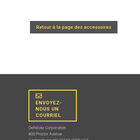
Retour à la page des accessoires
ENVOYEZ-
NOUS UN
COURRIEL
DeFelsko Corporation
800 Proctor Avenue