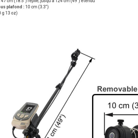
47 cm (18.5") replié, jusqu'à 124 cm (49") étendu
us plafond :
10 cm (3.3")
 g 13 oz)