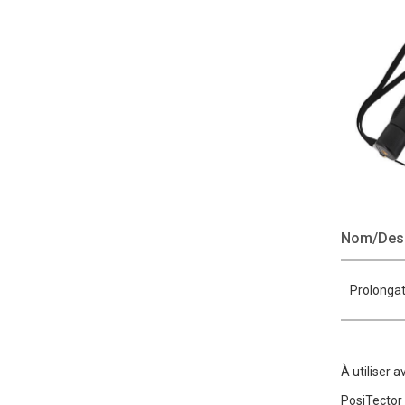
Nom/Desc
Prolongat
À utiliser a
PosiTector