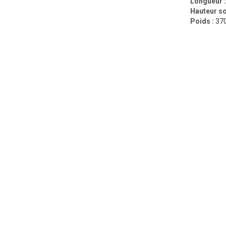
Longueur :
Hauteur so
Poids :
370