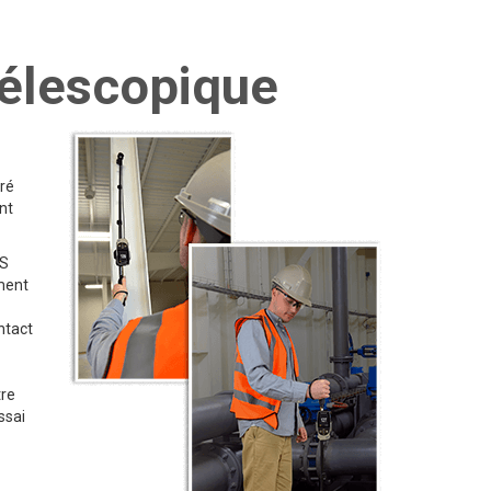
télescopique
gré
nt
TS
ement
ntact
tre
ssai