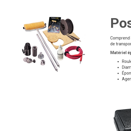
Po
Comprend l
de transpor
Matériel 
Roul
Diam
Épon
Agen