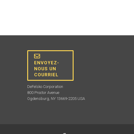
ENVOYEZ-
NOUS UN
COURRIEL
DeFelsko Corporation
800 Proctor Avenue
Ogdensburg, NY 13669-2205 USA