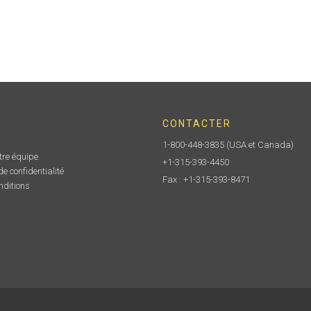
CONTACTER
1-800-448-3835
(USA et Canada)
tre équipe
+1-315-393-4450
e confidentialité
Fax : +1-315-393-8471
nditions