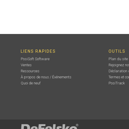
LIENS RAPIDES
OUTILS
PosiSoft Software
Plan du site
Ventes
Rejoignez no
Ressources
Déclaration d
À propos de nous / Événements
Termes et co
Quoi de neuf
PosiTrack