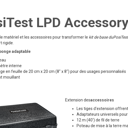
siTest LPD Accessor
e matériel et les accessoires pour transformer le
kit de base duPosiTe
t rigide.
éponge adaptable
eau
ètre interne
ge en feuille de 20 cm x 20 cm (8" x 8") pour des usages personnalisés
t mouillant
‍Extension des
accessoires
Les tiges d'extension offren
Adaptateurs universels pour 
12 m (40') de fil de terre
Poteau de mise à la terre m