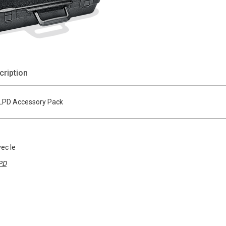
ription
 LPD Accessory Pack
vec le
PD