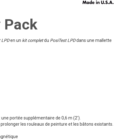
y Pack
st LPD
en un
kit complet
du
PosiTest LPD
dans une mallette
t une portée supplémentaire de 0,6 m (2').
prolonger les rouleaux de peinture et les bâtons existants.
agnétique