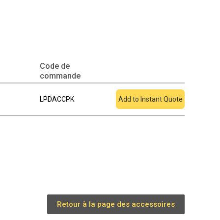
Code de
Ajouter au devis
commande
LPDACCPK
Add to Instant Quote
Retour à la page des accessoires