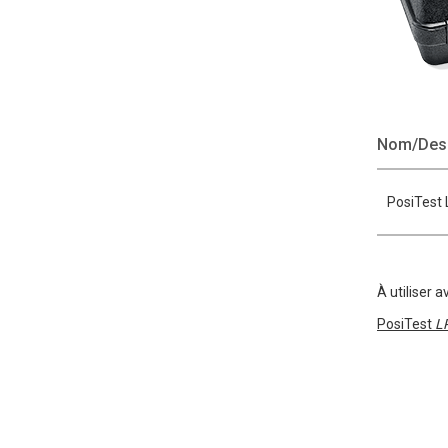
Nom/Desc
PosiTest
À utiliser a
PosiTest
L