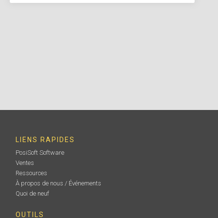
LIENS RAPIDES
PosiSoft Software
Ventes
Ressources
À propos de nous / Événements
Quoi de neuf
OUTILS