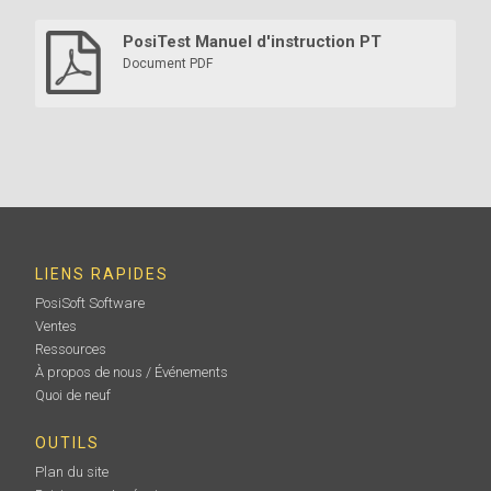
PosiTest Manuel d'instruction PT
Document PDF
LIENS RAPIDES
PosiSoft Software
Ventes
Ressources
À propos de nous / Événements
Quoi de neuf
OUTILS
Plan du site