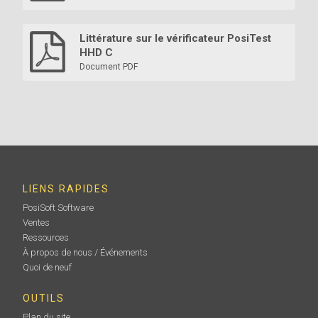
Littérature sur le vérificateur PosiTest
HHD C
Document PDF
LIENS RAPIDES
PosiSoft Software
Ventes
Ressources
À propos de nous / Événements
Quoi de neuf
OUTILS
Plan du site