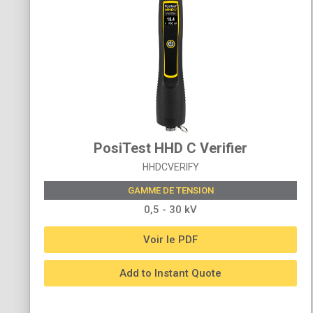
PosiTest HHD C Verifier
HHDCVERIFY
GAMME DE TENSION
0,5 - 30 kV
Voir le PDF
Add to Instant Quote