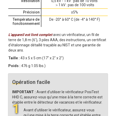
Résolution
0,5 kV - 1 kV : pas de 10 volts
＞1 kV : pas de 100 volts
Précision
±5%
Température de
De -20° à 60° C (de -4° à 140° F)
fonctionnement
L'appareil est livré complet
avec un vérificateur, un fil de
terre de 1,8 m (6'), 3 piles AAA, des instructions, un certificat
d'étalonnage détaillé traçable au NIST et une garantie de
deux ans.
Taille :
43 x 5 x 5 cm (17" x 2" x 2")
Poids :
476 g 1.05 lbs.)
Opération facile
IMPORTANT :
Avant d'utiliser le vérificateur PosiTest
HHD C, assurez-vous qu'une mise à la terre correcte est
établie entre le détecteur de vacances et le vérificateur.
1
Avant d'utiliser le vérificateur, assurez-vous
qu'une mise à la terre correcte est établie entre