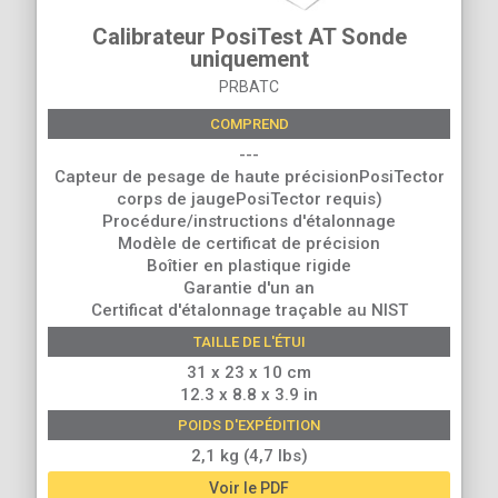
Calibrateur PosiTest AT Sonde
uniquement
PRBATC
COMPREND
---
Capteur de pesage de haute précisionPosiTector
corps de jaugePosiTector requis)
Procédure/instructions d'étalonnage
Modèle de certificat de précision
Boîtier en plastique rigide
Garantie d'un an
Certificat d'étalonnage traçable au NIST
TAILLE DE L'ÉTUI
31 x 23 x 10 cm
12.3 x 8.8 x 3.9 in
POIDS D'EXPÉDITION
2,1 kg (4,7 lbs)
Voir le PDF