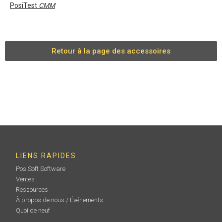
PosiTest
CMM
Retour à la page des accessoires
LIENS RAPIDES
PosiSoft Software
Ventes
Ressources
À propos de nous / Événements
Quoi de neuf