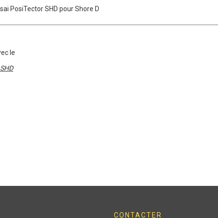
sai PosiTector SHD pour Shore D
vec le
SHD
CONTACTER