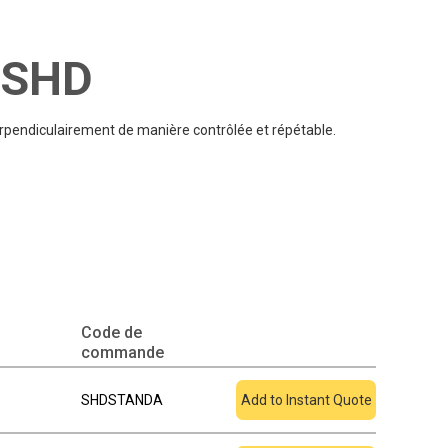
r SHD
perpendiculairement de manière contrôlée et répétable.
Code de
Ajouter au devis
commande
SHDSTANDA
Add to Instant Quote