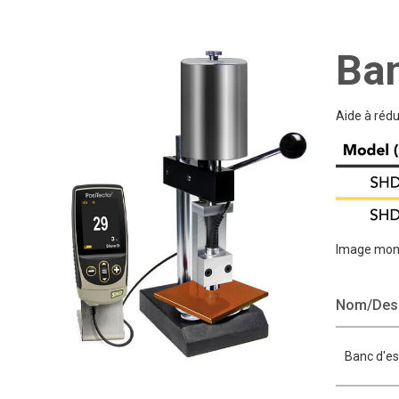
Ban
Aide à rédu
Image mont
Nom/Desc
Banc d'es