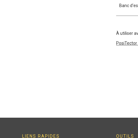
Banc d'es
À utiliser a
PosiTector
LIENS RAPIDES
OUTILS