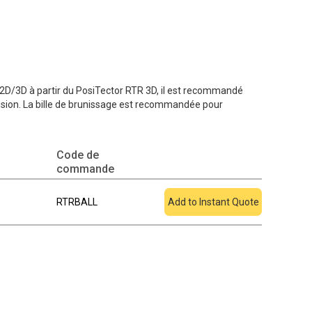
s 2D/3D à partir du PosiTector RTR 3D, il est recommandé
récision. La bille de brunissage est recommandée pour
Code de
Ajouter au devis
commande
RTRBALL
Add to Instant Quote