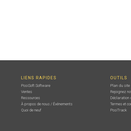
LIENS RAPIDES
OUTILS
PosiSoft Software
Plan du site
Ventes
Rejoignez no
Ressources
Déclaration d
À propos de nous / Événements
Termes et co
Quoi de neuf
PosiTrack