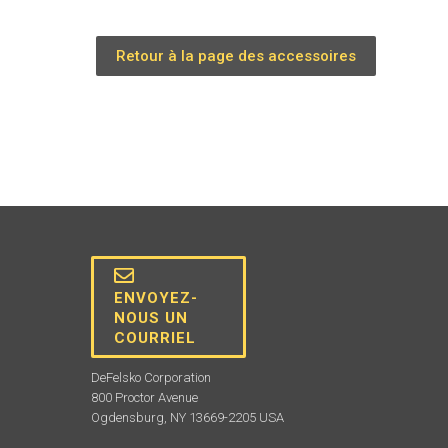
Retour à la page des accessoires
ENVOYEZ-
NOUS UN
COURRIEL
DeFelsko Corporation
800 Proctor Avenue
Ogdensburg, NY 13669-2205 USA