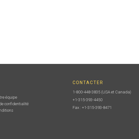
CONTACTER
1-800-448-3835
(USA et Canada)
tre équipe
+1-315-393-4450
e confidentialité
Fax : +1-315-393-8471
nditions