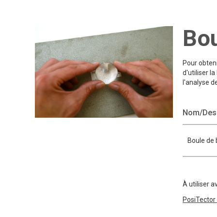
Bou
Pour obteni
d'utiliser 
l'analyse d
Nom/Desc
Boule de 
À utiliser a
PosiTector