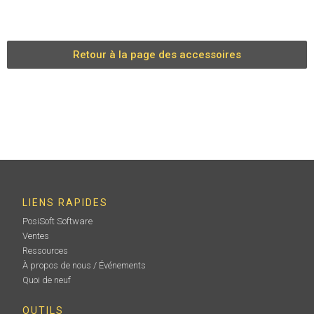
Retour à la page des accessoires
LIENS RAPIDES
PosiSoft Software
Ventes
Ressources
À propos de nous / Événements
Quoi de neuf
OUTILS